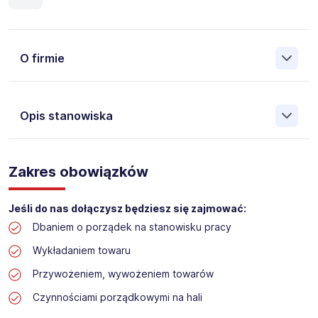
O firmie
Opis stanowiska
Założona w 2001 Agencja Pracy Tymczasowej, Agencja
Pośrednictwa Pracy i Doradztwa Personalnego Work &
Zakres obowiązków
Profit jest obecnie jedną z największych niezależnych
polskich agencji zatrudnienia. W ciągu wielu lat naszej
działalności daliśmy pracę przeszło 50 000 pracowników
Jeśli do nas dołączysz będziesz się zajmować:
w całym kraju. Skutecznie znajdujemy pracowników dla
Dbaniem o porządek na stanowisku pracy
największych firm, jak również małych rodzinnych
przedsiębiorstw w Polsce. Agencja jest wpisana pod nr
Wykładaniem towaru
396 w Krajowym Rejestrze Agencji Zatrudnienia.
Przywożeniem, wywożeniem towarów
Obecnie dla naszego Klienta, poszukujemy osób na
Czynnościami porządkowymi na hali
stanowisko: