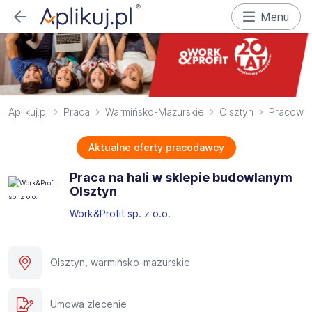
Menu
Aplikuj.pl
Praca
Warmińsko-Mazurskie
Olsztyn
Pracowni
Aktualne oferty pracodawcy
Praca na hali w sklepie budowlanym
Olsztyn
Work&Profit sp. z o.o.
Olsztyn, warmińsko-mazurskie
Umowa zlecenie