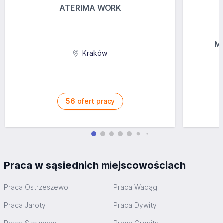
ATERIMA WORK
MG
Kraków
56
ofert pracy
Praca w sąsiednich miejscowościach
Praca Ostrzeszewo
Praca Wadąg
Praca Jaroty
Praca Dywity
Praca Szczęsne
Praca Gronity