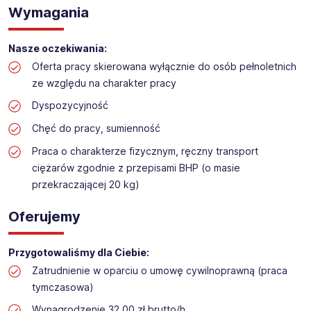
Praca na hali w sklepie budowlanym
Wymagania
Lokalizacja: Olsztyn
Nasze oczekiwania:
Oferta pracy skierowana wyłącznie do osób pełnoletnich
ze względu na charakter pracy
Dyspozycyjność
Chęć do pracy, sumienność
Praca o charakterze fizycznym, ręczny transport
ciężarów zgodnie z przepisami BHP (o masie
przekraczającej 20 kg)
Oferujemy
Przygotowaliśmy dla Ciebie:
Zatrudnienie w oparciu o umowę cywilnoprawną (praca
tymczasowa)
Wynagrodzenie 32,00 zł brutto/h