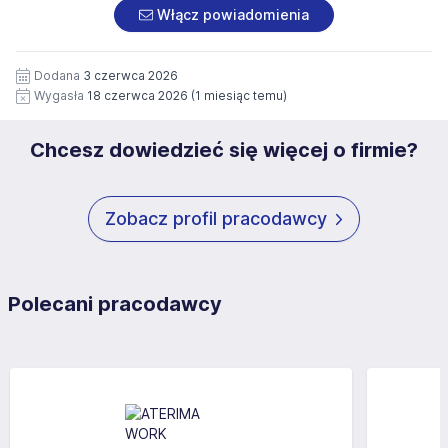
załączonych dokumentach aplikacyjnych (w tym
pod numerem 33 816 64 09 lub pisemnie na adres
Włącz powiadomienia
wizerunku), na potrzeby przyszłych rekrutacji przez okres
siedziby administratora.
12 miesięcy. Zgoda jest dobrowolna i może być w każdym
Pełną treść Klauzuli znajdzie Pan/Pani pod adresem:
czasie wycofana.
Dodana
3 czerwca 2026
https://www.workprofit.pl/klauzula-informacyjna.html
Wygasła
18 czerwca 2026
(1 miesiąc temu)
Chcesz dowiedzieć się więcej o firmie?
Zobacz profil pracodawcy
Polecani pracodawcy