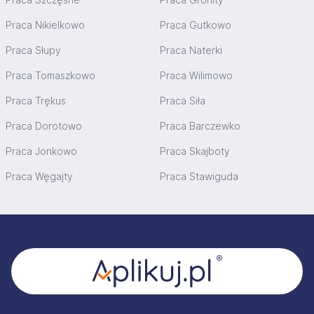
Praca Nikielkowo
Praca Gutkowo
Praca Słupy
Praca Naterki
Praca Tomaszkowo
Praca Wilimowo
Praca Trękus
Praca Siła
Praca Dorotowo
Praca Barczewko
Praca Jonkowo
Praca Skajboty
Praca Węgajty
Praca Stawiguda
Stopka