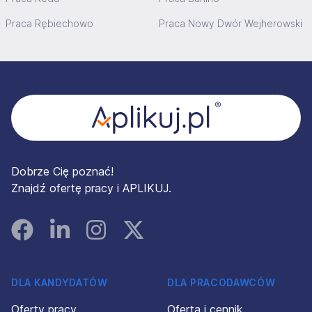
Praca Rębiechowo
Praca Nowy Dwór Wejherowski
Stopka
Dobrze Cię poznać!
Znajdź ofertę pracy i APLIKUJ.
Facebook
Linked In
Instagram
Instagram
DLA KANDYDATÓW
DLA PRACODAWCÓW
Oferty pracy
Oferta i cennik