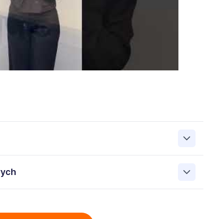
zanie przez Work&Profit Sp. z o.o., ul. 11 Listopada 60-62,
wych
 zgłoszeniu rekrutacyjnym w celu prowadzenia rekrutacji
asie możesz cofnąć zgodę, kontaktując się z nami pod
bowych przez Work & Profit Agencja Pracy Tymczasowej
: 5471988634 zawartych w załączonych dokumentach