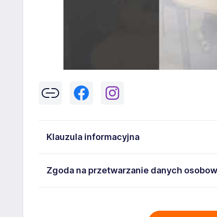
Klauzula informacyjna
Klikając w przycisk „Wyślij” zgadzasz się na przetwar
Zgoda na przetwarzanie danych osobo
43-300 Bielsko-Biała danych osobowych zawartych w
na stanowisko wskazane w ogłoszeniu. W każdym cz
Wyrażam zgodę na przetwarzanie moich danych oso
adresem
poczta@workprofit.pl
43-300 Bielsko-Biała ul. 11 Listopada 60-62 , NIP