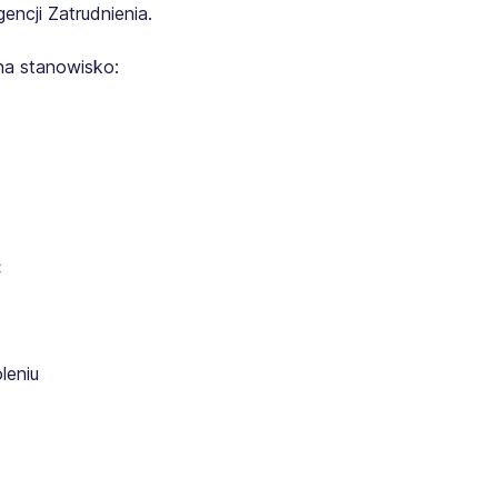
ncji Zatrudnienia.
na stanowisko:
:
leniu