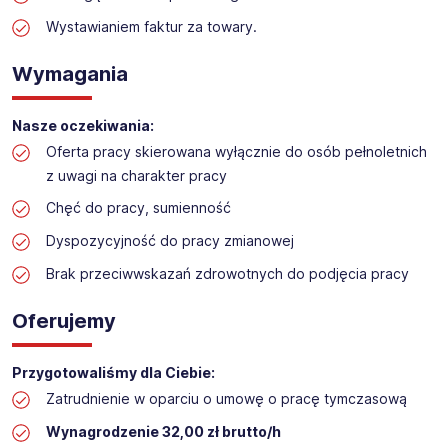
Praca w sektorze obsługi klienta w markecie
Wystawianiem faktur za towary.
budowlanym
Lokalizacja: SŁUPSK​
Wymagania
Nasze oczekiwania:
Oferta pracy skierowana wyłącznie do osób pełnoletnich
z uwagi na charakter pracy
Chęć do pracy, sumienność
Dyspozycyjność do pracy zmianowej
Brak przeciwwskazań zdrowotnych do podjęcia pracy
Oferujemy
Przygotowaliśmy dla Ciebie:
Zatrudnienie w oparciu o umowę o pracę tymczasową
Wynagrodzenie 32,00 zł brutto/h