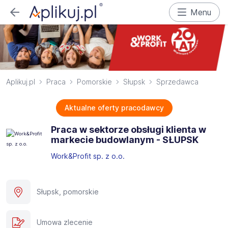
Menu
Aplikuj.pl
Praca
Pomorskie
Słupsk
Sprzedawca
Aktualne oferty pracodawcy
Praca w sektorze obsługi klienta w
markecie budowlanym - SŁUPSK​
Work&Profit sp. z o.o.
Słupsk, pomorskie
Umowa zlecenie