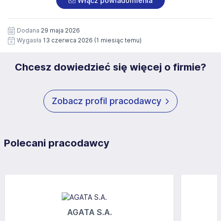
Włącz powiadomienia
wizerunku), na potrzeby przyszłych rekrutacji przez okres
siedziby administratora.
12 miesięcy. Zgoda jest dobrowolna i może być w każdym
Pełną treść Klauzuli znajdzie Pan/Pani pod adresem:
czasie wycofana.
Dodana
29 maja 2026
https://www.workprofit.pl/klauzula-informacyjna.html
Wygasła
13 czerwca 2026
(1 miesiąc temu)
Chcesz dowiedzieć się więcej o firmie?
Zobacz profil pracodawcy
Polecani pracodawcy
AGATA S.A.