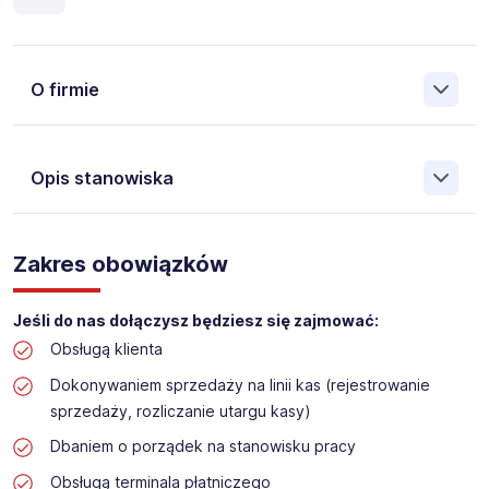
O firmie
Opis stanowiska
Założona w 2001 Agencja Pracy Tymczasowej, Agencja
Pośrednictwa Pracy i Doradztwa Personalnego Work &
Zakres obowiązków
Profit jest obecnie jedną z największych niezależnych
polskich agencji zatrudnienia. W ciągu wielu lat naszej
działalności daliśmy pracę przeszło 50 000 pracowników
Jeśli do nas dołączysz będziesz się zajmować:
w całym kraju. Skutecznie znajdujemy pracowników dla
Obsługą klienta
największych firm, jak również małych rodzinnych
przedsiębiorstw w Polsce. Agencja jest wpisana pod nr
Dokonywaniem sprzedaży na linii kas (rejestrowanie
396 w Krajowym Rejestrze Agencji Zatrudnienia.
sprzedaży, rozliczanie utargu kasy)
Dbaniem o porządek na stanowisku pracy
Obecnie dla naszego Klienta, poszukujemy osób do pracy
na stanowisko:
Obsługą terminala płatniczego