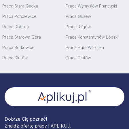
Praca Stara Gadka
Praca Wymysłów Francuski
Praca Porszewice
Praca Guzew
Praca Dobroń
Praca Rzgów
Praca Starowa Góra
Praca Konstantynów Łódzki
Praca Borkowice
Praca Huta Wiskicka
Praca Dłutów
Praca Dłutów
Stopka
Dobrze Cię poznać!
Znajdź ofertę pracy i APLIKUJ.