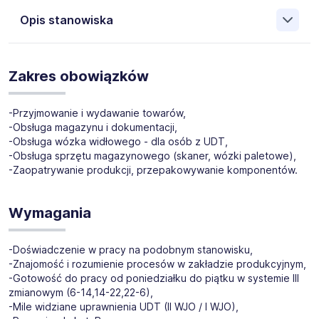
Opis stanowiska
Dla naszego klienta, znanej firmy produkcyjnej,
poszukujemy kandydatów na stanowisko:
Magazynier z
Zakres obowiązków
UDT lub bez (k/m)
-Przyjmowanie i wydawanie towarów,
Lokalizacja:
Ksawerów
(bezpłatny transport pracowniczy
-Obsługa magazynu i dokumentacji,
z Łodzi, Pabianic, Dobronia, Łask, Teofilów, Aleksandrów
-Obsługa wózka widłowego - dla osób z UDT,
oraz Konstantynów)
-Obsługa sprzętu magazynowego (skaner, wózki paletowe),
-Zaopatrywanie produkcji, przepakowywanie komponentów.
Wymagania
-Doświadczenie w pracy na podobnym stanowisku,
-Znajomość i rozumienie procesów w zakładzie produkcyjnym,
-Gotowość do pracy od poniedziałku do piątku w systemie III
zmianowym (6-14,14-22,22-6),
-Mile widziane uprawnienia UDT (II WJO / I WJO),