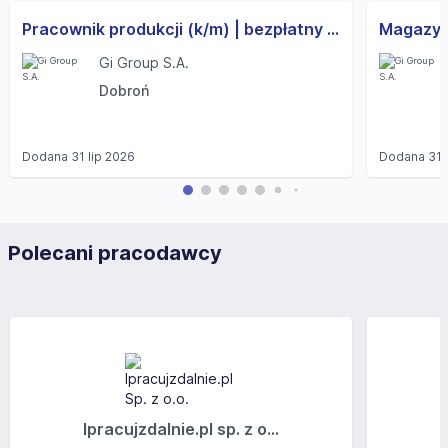
Pracownik produkcji (k/m) | bezpłatny transport | wolne weekendy
Gi Group S.A.
Dobroń
Dodana
31 lip 2026
Dodana
31 
Polecani pracodawcy
Ipracujzdalnie.pl sp. z o...