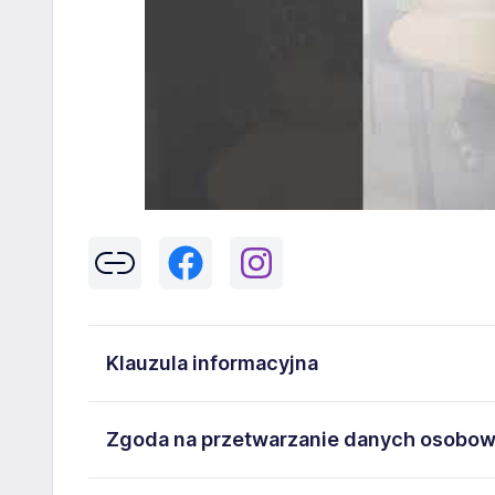
Klauzula informacyjna
Klikając w przycisk „Wyślij” zgadzasz się na przetwar
Zgoda na przetwarzanie danych osobo
43-300 Bielsko-Biała danych osobowych zawartych w
na stanowisko wskazane w ogłoszeniu. W każdym cz