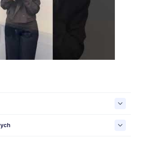
zanie przez Work&Profit Sp. z o.o., ul. 11 Listopada 60-62,
wych
 zgłoszeniu rekrutacyjnym w celu prowadzenia rekrutacji
asie możesz cofnąć zgodę, kontaktując się z nami pod