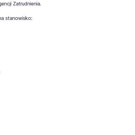
ncji Zatrudnienia.
na stanowisko:
: