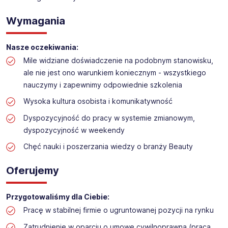
Obsługa kasy i dokładanie towaru w drogerii
Lokalizacja: Kałuszyn
Wymagania
Nasze oczekiwania:
Mile widziane doświadczenie na podobnym stanowisku,
ale nie jest ono warunkiem koniecznym - wszystkiego
nauczymy i zapewnimy odpowiednie szkolenia
Wysoka kultura osobista i komunikatywność
Dyspozycyjność do pracy w systemie zmianowym,
dyspozycyjność w weekendy
Chęć nauki i poszerzania wiedzy o branży Beauty
Oferujemy
Przygotowaliśmy dla Ciebie:
Pracę w stabilnej firmie o ugruntowanej pozycji na rynku
Zatrudnienie w oparciu o umowę cywilnoprawną (praca