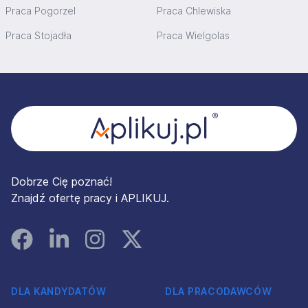
Praca Pogorzel
Praca Chlewiska
Praca Stojadła
Praca Wielgolas
Stopka
Dobrze Cię poznać!
Znajdź ofertę pracy i APLIKUJ.
Facebook
Linked In
Instagram
Instagram
DLA KANDYDATÓW
DLA PRACODAWCÓW