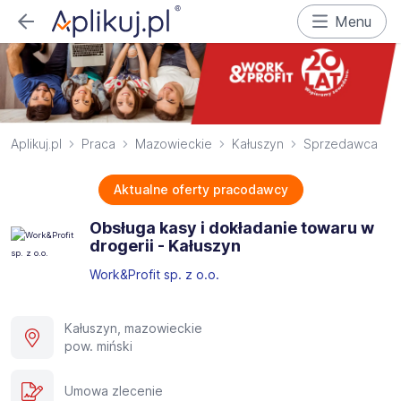
Menu
Aplikuj.pl
Praca
Mazowieckie
Kałuszyn
Sprzedawca
Aktualne oferty pracodawcy
Obsługa kasy i dokładanie towaru w
drogerii - Kałuszyn
Work&Profit sp. z o.o.
Kałuszyn, mazowieckie
pow. miński
Umowa zlecenie