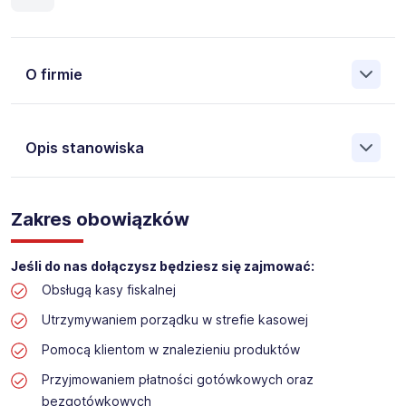
O firmie
Opis stanowiska
Założona w 2001 Agencja Pracy Tymczasowej, Agencja
Pośrednictwa Pracy i Doradztwa Personalnego Work &
Zakres obowiązków
Profit jest obecnie jedną z największych niezależnych
polskich agencji zatrudnienia. W ciągu wielu lat naszej
działalności daliśmy pracę przeszło 50 000 pracowników
Jeśli do nas dołączysz będziesz się zajmować:
w całym kraju. Skutecznie znajdujemy pracowników dla
Obsługą kasy fiskalnej
największych firm, jak również małych rodzinnych
przedsiębiorstw w Polsce. Agencja jest wpisana pod nr
Utrzymywaniem porządku w strefie kasowej
396 w Krajowym Rejestrze Agencji Zatrudnienia.
Pomocą klientom w znalezieniu produktów
Obecnie dla naszego Klienta, poszukujemy osób na
Przyjmowaniem płatności gotówkowych oraz
stanowisko:
bezgotówkowych