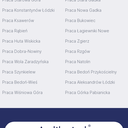
Praca Konstantynów Łódzki
Praca Nowa Gadka
Praca Ksawerów
Praca Bukowiec
Praca Rąbień
Praca Łagiewniki Nowe
Praca Huta Wiskicka
Praca Zgierz
Praca Dobra-Nowiny
Praca Rzgów
Praca Wola Zaradzyńska
Praca Natolin
Praca Szynkielew
Praca Bedoń Przykościelny
Praca Bedoń-Wieś
Praca Aleksandrów Łódzki
Praca Wiśniowa Góra
Praca Górka Pabianicka
Stopka