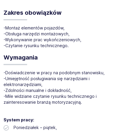
Dla naszego klienta, znanej firmy produkcyjnej,
poszukujemy kandydatów na stanowisko:
Zakres obowiązków
Monter na produkcji pojazdów (k/m)
-Montaż elementów pojazdów,
Lokalizacja:
Bolechowo-Osiedle
(dojazd we własnym
-Obsługa narzędzi montażowych,
zakresie)
-Wykonywanie prac wykończeniowych,
-Czytanie rysunku technicznego.
Wymagania
-Doświadczenie w pracy na podobnym stanowisku,
-Umiejętność posługiwania się narzędziami i
elektronarzędziami,
-Zdolności manualne i dokładność,
-Mile widziane czytanie rysunku technicznego i
zainteresowanie branżą motoryzacyjną.
System pracy:
Poniedziałek – piątek,