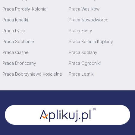
Praca Porosły-Kolonia
Praca Wasilków
Praca Ignatki
Praca Nowodworce
Praca Łyski
Praca Fasty
Praca Sochonie
Praca Kolonia Koplany
Praca Ciasne
Praca Koplany
Praca Brończany
Praca Ogrodniki
Praca Dobrzyniewo Kościelne
Praca Letniki
Stopka