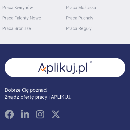
Praca Kwirynów
Praca Mościska
Praca Falenty Nowe
Praca Puchały
Praca Bronisze
Praca Reguły
Stopka
Dobrze Cię poznać!
Znajdź ofertę pracy i APLIKUJ.
Facebook
Linked In
Instagram
Instagram