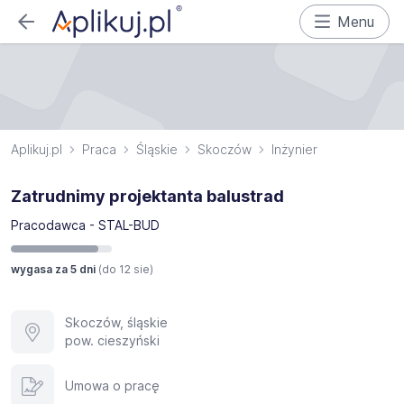
Menu
Aplikuj.pl
Praca
Śląskie
Skoczów
Inżynier
Zatrudnimy projektanta balustrad
Pracodawca - STAL-BUD
wygasa za 5 dni
(do
12 sie
)
Skoczów, śląskie
pow. cieszyński
Umowa o pracę