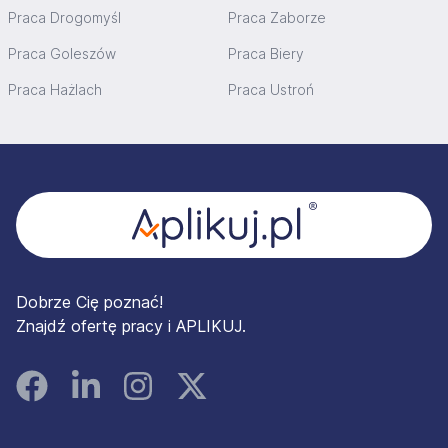
Praca Drogomyśl
Praca Zaborze
Praca Goleszów
Praca Biery
Praca Hażlach
Praca Ustroń
Stopka
Dobrze Cię poznać!
Znajdź ofertę pracy i APLIKUJ.
Facebook
Linked In
Instagram
Instagram