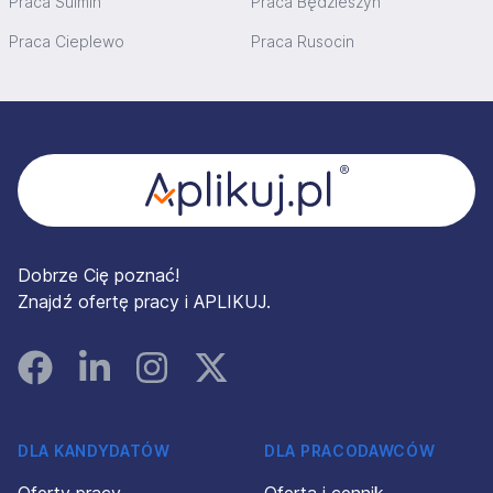
Praca Sulmin
Praca Będzieszyn
Praca Cieplewo
Praca Rusocin
Stopka
Dobrze Cię poznać!
Znajdź ofertę pracy i APLIKUJ.
Facebook
Linked In
Instagram
Instagram
DLA KANDYDATÓW
DLA PRACODAWCÓW