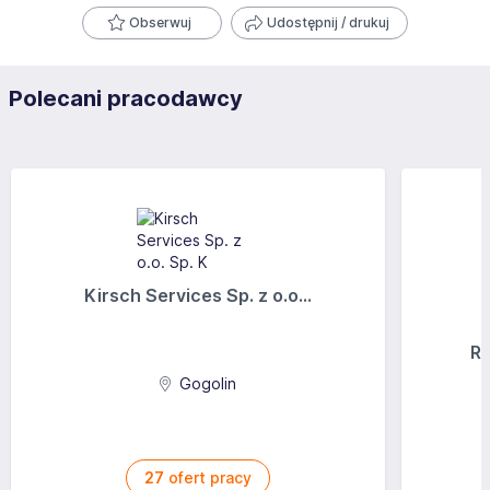
Obserwuj
Udostępnij / drukuj
Polecani pracodawcy
Kirsch Services Sp. z o.o...
Ra
Gogolin
27
ofert pracy