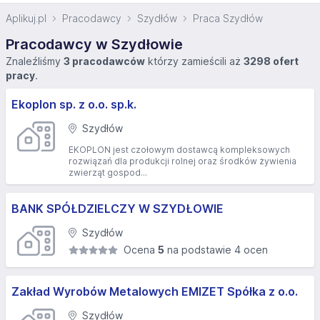
Aplikuj.pl
Pracodawcy
Szydłów
Praca Szydłów
Pracodawcy w Szydłowie
Znaleźliśmy
3 pracodawców
którzy zamieścili aż
3298 ofert
pracy
.
Ekoplon sp. z o.o. sp.k.
Szydłów
EKOPLON jest czołowym dostawcą kompleksowych
rozwiązań dla produkcji rolnej oraz środków żywienia
zwierząt gospod...
BANK SPÓŁDZIELCZY W SZYDŁOWIE
Szydłów
Ocena
5
na podstawie 4 ocen
Zakład Wyrobów Metalowych EMIZET Spółka z o.o.
Szydłów