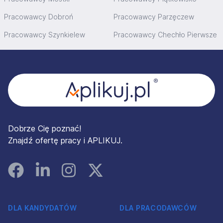
Pracowawcy Dobroń
Pracowawcy Parzęczew
Pracowawcy Szynkielew
Pracowawcy Chechło Pierwsze
Stopka
Dobrze Cię poznać!
Znajdź ofertę pracy i APLIKUJ.
Facebook
Linked In
Instagram
Instagram
DLA KANDYDATÓW
DLA PRACODAWCÓW