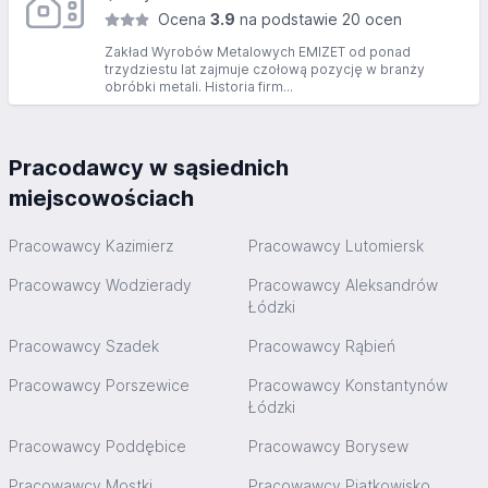
Ocena
3.9
na podstawie 20 ocen
Zakład Wyrobów Metalowych EMIZET od ponad
trzydziestu lat zajmuje czołową pozycję w branży
obróbki metali. Historia firm...
Pracodawcy w sąsiednich
miejscowościach
Pracowawcy Kazimierz
Pracowawcy Lutomiersk
Pracowawcy Wodzierady
Pracowawcy Aleksandrów
Łódzki
Pracowawcy Szadek
Pracowawcy Rąbień
Pracowawcy Porszewice
Pracowawcy Konstantynów
Łódzki
Pracowawcy Poddębice
Pracowawcy Borysew
Pracowawcy Mostki
Pracowawcy Piątkowisko