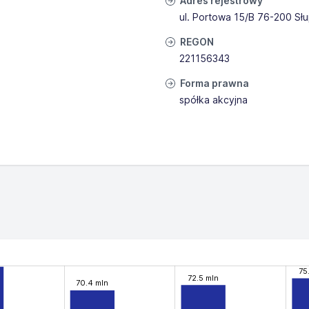
Adres rejestrowy
ul. Portowa 15/B 76-200 Sł
REGON
221156343
Forma prawna
spółka akcyjna
75
72.5 mln
70.4 mln