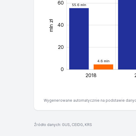
60
55.6 mln
mln zł
40
40
20
4.6 mln
0
2018
Wygenerowane automatycznie na podstawie danyc
Źródło danych: GUS, CEIDG, KRS