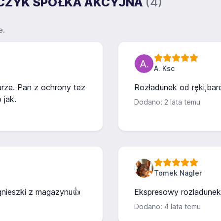
TAŃCZYK SPÓŁKA AKCYJNA
(4)
e.
A. Ksc
urze. Pan z ochrony tez
Rozładunek od ręki,bar
 jak.
Dodano: 2 lata temu
Tomek Nagler
gnieszki z magazynu👍
Ekspresowy rozladunek
Dodano: 4 lata temu