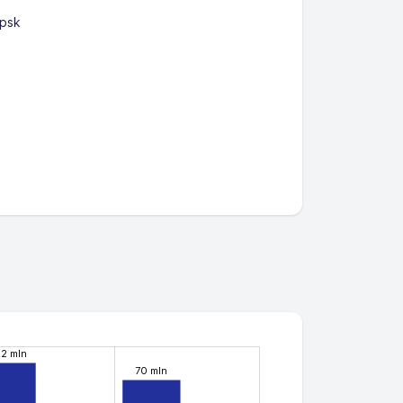
upsk
.2 mln
70 mln