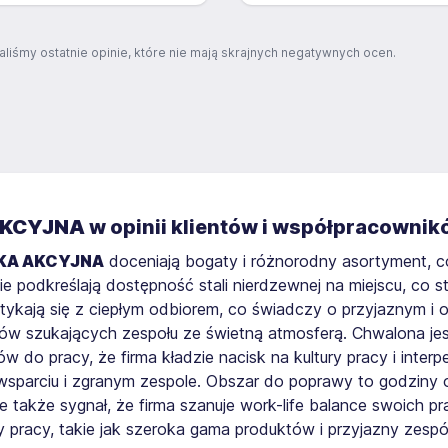
aliśmy ostatnie opinie, które nie mają skrajnych negatywnych ocen.
AKCYJNA
w opinii klientów i współpracowni
KA AKCYJNA
doceniają bogaty i różnorodny asortyment, c
 podkreślają dostępność stali nierdzewnej na miejscu, co s
otykają się z ciepłym odbiorem, co świadczy o przyjaznym i
ków szukających zespołu ze świetną atmosferą. Chwalona je
 do pracy, że firma kładzie nacisk na kultury pracy i interp
sparciu i zgranym zespole. Obszar do poprawy to godziny 
le także sygnał, że firma szanuje work-life balance swoich
 pracy, takie jak szeroka gama produktów i przyjazny zespó