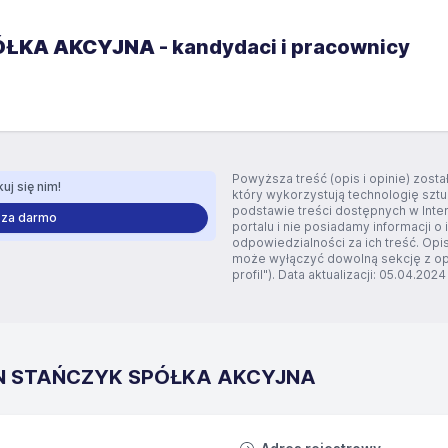
ÓŁKA AKCYJNA
- kandydaci i pracownicy
Powyższa treść (opis i opinie) zos
uj się nim!
który wykorzystują technologię szt
podstawie treści dostępnych w Inte
 za darmo
portalu i nie posiadamy informacji o 
odpowiedzialności za ich treść. O
może wyłączyć dowolną sekcję z opi
profil"). Data aktualizacji: 05.04.2024
ANN STAŃCZYK SPÓŁKA AKCYJNA