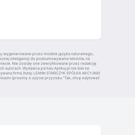
tały wygenerowane przez modele języka naturalnego,
ucznej inteligencji do podsumowywania tekstów, na
rnecie. Nie zostały one zweryfikowane przez redakcję
ich autorach. Wydawca portalu Aplikuj.pl nie bierze
pisywana firma (tutaj: LEANN STAŃCZYK SPÓŁKA AKCYJNA)
niami (prosimy o użycie przycisku "Tak, chcę edytować