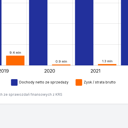
9.4 mln
1.3 mln
0.9 mln
2019
2020
2021
L
Dochody netto ze sprzedaży
Zysk / strata brutto
h ze sprawozdań finansowych z KRS