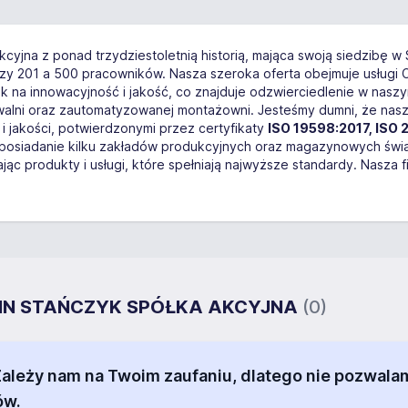
cyjna z ponad trzydziestoletnią historią, mająca swoją siedzibę w
zy 201 a 500 pracowników. Nasza szeroka oferta obejmuje usługi C
k na innowacyjność i jakość, co znajduje odzwierciedlenie w na
alni oraz zautomatyzowanej montażowni. Jesteśmy dumni, że nasza
jakości, potwierdzonymi przez certyfikaty
ISO 19598:2017, ISO 
osiadanie kilku zakładów produkcyjnych oraz magazynowych świad
c produkty i usługi, które spełniają najwyższe standardy. Nasza f
LEANN STAŃCZYK SPÓŁKA AKCYJNA
(0)
 Zależy nam na Twoim zaufaniu, dlatego nie pozw
ów.