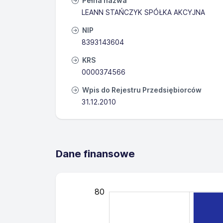
Pełna nazwa
LEANN STAŃCZYK SPÓŁKA AKCYJNA
NIP
8393143604
KRS
0000374566
Wpis do Rejestru Przedsiębiorców
31.12.2010
Dane finansowe
79.8 mln
80
-40
100
-20
-10
30
50
10