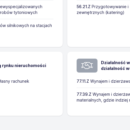
iewyspecjalizowanych
56.21.Z
Przygotowywanie i 
yrobów tytoniowych
zewnętrznych (katering)
ów silnikowych na stacjach
Działalność w
ą rynku nieruchomości
działalność w
łasny rachunek
77.11.Z
Wynajem i dzierżaw
77.39.Z
Wynajem i dzierżaw
materialnych, gdzie indziej