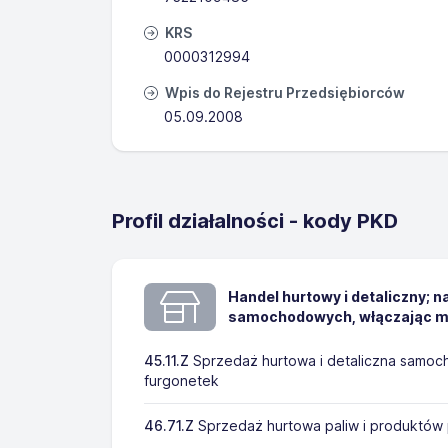
KRS
0000312994
Wpis do Rejestru Przedsiębiorców
05.09.2008
Profil działalności - kody PKD
Handel hurtowy i detaliczny; 
samochodowych, włączając m
45.11.Z
Sprzedaż hurtowa i detaliczna samo
furgonetek
46.71.Z
Sprzedaż hurtowa paliw i produktó