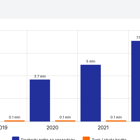
7.
5 mln
3.7 mln
0.1 mln
0.1 mln
0.1 mln
019
2020
2021
L
Dochody netto ze sprzedaży
Zysk / strata brutto