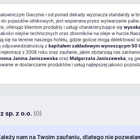
malowniczym Giecznie i od ponad dekady wyznacza standardy w bra
iw do pojazdów silnikowych, jest wspierana przez wytwarzanie pali
e, oferując klientom produkty i usługi charakteryzujące się
wysoką
jakości olejów technicznych oraz zbiorników na oleje w hurcie.Nas
ajdują się na terenie naszego hotelu, gdzie goście mogą delektować s
ą odpowiedzialnością z
kapitałem zakładowym wynoszącym 50 0
estracji z 2008 roku oraz zaufanie, jakim obdarzają nas zarówno in
nona Janina Janiszewska
oraz
Małgorzata Janiszewska
, są gw
owanie w dostarczanie produktów i usług najlepszej jakości pozost
 sp. z o.o.
(0)
 Zależy nam na Twoim zaufaniu, dlatego nie pozw