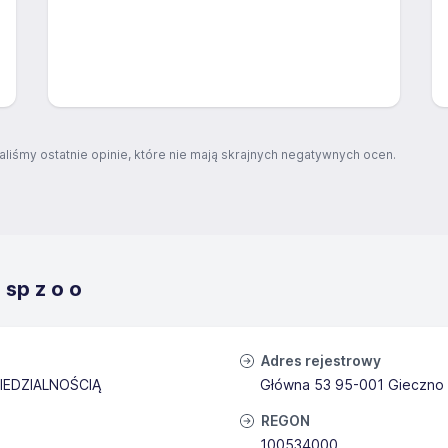
aliśmy ostatnie opinie, które nie mają skrajnych negatywnych ocen.
 sp z o o
Adres rejestrowy
IEDZIALNOŚCIĄ
Główna 53 95-001 Gieczno
REGON
100534000