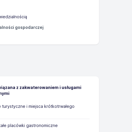
iedzialnością
łalności gospodarczej
wiązana z zakwaterowaniem i usługami
nymi
turystyczne i miejsca krótkotrwałego
stałe placówki gastronomiczne