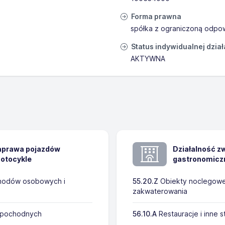
Forma prawna
spółka z ograniczoną odpow
Status indywidualnej dzia
AKTYWNA
naprawa pojazdów
Działalność z
otocykle
gastronomicz
chodów osobowych i
55.20.Z
Obiekty noclegowe 
zakwaterowania
w pochodnych
56.10.A
Restauracje i inne 