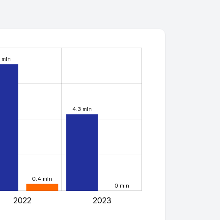
1 mln
4.3 mln
0.4 mln
0 mln
2022
2023