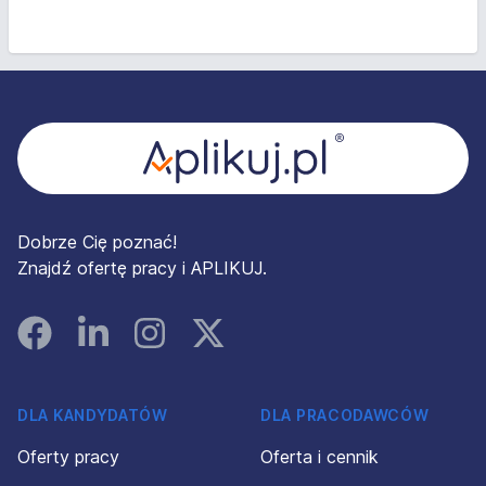
Stopka
Dobrze Cię poznać!
Znajdź ofertę pracy i APLIKUJ.
Facebook
Linked In
Instagram
Instagram
DLA KANDYDATÓW
DLA PRACODAWCÓW
Oferty pracy
Oferta i cennik