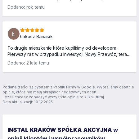
każdą kieszeń. Układy mieszkań są plastyczne, można je
Dodano: rok temu
aranżować po swojemu. Wysoka jakość wykonania.
Dokumentacja i merytoryka oraz organizacja współpracy z
biurem sprzedaży- na najwyższym poziomie. Wszystko jest
tak zorganizowane, że po prostu widać wieloletnie
doświadczenie oraz rzetelność firmy Instal. Dziękuję Wam
Łukasz Banasik
za piękne mieszkanie. Pozytywne standardy budownictwa
mieszkaniowego dla...
To drugie mieszkanie które kupiliśmy od developera.
Pierwszy raz w przypadku inwestycji Nowy Przewóz, teraz
na inwestycji Mierzeja Wiślana - jesteśmy zadowoleni.
Dodano: 2 lata temu
Bardzo polecam kontakt z Panią Ewą Dudek, obie
transakcje były przez nią obsługiwane. Bardzo otwarta
osoba, z którą łatwo nawiązać kontakt, szybko odpowiada
na pytania i jest zawsze do dyspozycji. Jestem bardzo
Podane treści są cytatem z Profilu Firmy w Google. Wybraliśmy ostatnie
zadowolony i jestem pewien, że jeżeli w przyszłości
opinie, które nie mają skrajnych negatywnych ocen.
Jeżeli chcesz zobaczyć wszystkie opinie to kliknij
tutaj
.
zdecyduje się szukać nowego mieszkania Pani Ewa będzie
Data aktualizacji: 10.12.2025
pierwszą osobą do kt...
INSTAL KRAKÓW SPÓŁKA AKCYJNA
w
opinii klientów i współpracowników