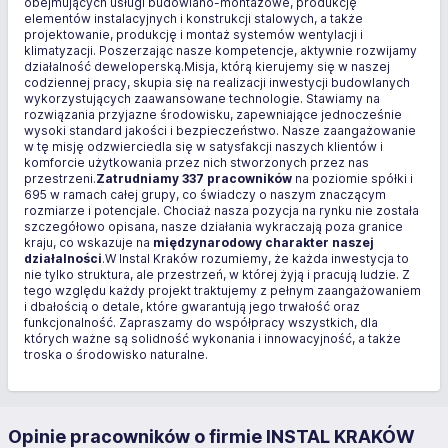
obejmujących usługi budowlano-montażowe, produkcję
elementów instalacyjnych i konstrukcji stalowych, a także
projektowanie, produkcję i montaż systemów wentylacji i
klimatyzacji. Poszerzając nasze kompetencje, aktywnie rozwijamy
działalność deweloperską.Misja, którą kierujemy się w naszej
codziennej pracy, skupia się na realizacji inwestycji budowlanych
wykorzystujących zaawansowane technologie. Stawiamy na
rozwiązania przyjazne środowisku, zapewniające jednocześnie
wysoki standard jakości i bezpieczeństwo. Nasze zaangażowanie
w tę misję odzwierciedla się w satysfakcji naszych klientów i
komforcie użytkowania przez nich stworzonych przez nas
przestrzeni.
Zatrudniamy 337 pracowników
na poziomie spółki i
695 w ramach całej grupy, co świadczy o naszym znaczącym
rozmiarze i potencjale. Chociaż nasza pozycja na rynku nie została
szczegółowo opisana, nasze działania wykraczają poza granice
kraju, co wskazuje na
międzynarodowy charakter naszej
działalności
.W Instal Kraków rozumiemy, że każda inwestycja to
nie tylko struktura, ale przestrzeń, w której żyją i pracują ludzie. Z
tego względu każdy projekt traktujemy z pełnym zaangażowaniem
i dbałością o detale, które gwarantują jego trwałość oraz
funkcjonalność. Zapraszamy do współpracy wszystkich, dla
których ważne są solidność wykonania i innowacyjność, a także
troska o środowisko naturalne.
Opinie pracowników o firmie INSTAL KRAKÓW