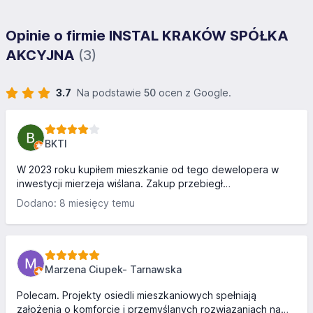
Opinie o firmie INSTAL KRAKÓW SPÓŁKA
AKCYJNA
(3)
3.7
Na podstawie
50
ocen z Google.
BKTI
W 2023 roku kupiłem mieszkanie od tego dewelopera w
inwestycji mierzeja wiślana. Zakup przebiegł
bezproblemowo, Pan Michał G. z biura sprzedaży to
Dodano: 8 miesięcy temu
specjalista w swoim fachu dla którego nie ma rzeczy
niemożliwych :) świetny kontakt, konkretne odpowiedzi
bez ściemy. Bloki wybudowane zgodnie z wizualizacją,
jakościowo wszystko dobrze zrobione poza stosunkowo
kiepską akustyką mieszkań. Wszelakie zgłoszenia
Marzena Ciupek- Tarnawska
gwarancyjne realizowane były bez problemu, bez zbędnej
zwłoki. Zastrzeżenia można mieć jeszcze...
Polecam. Projekty osiedli mieszkaniowych spełniają
założenia o komforcie i przemyślanych rozwiązaniach na