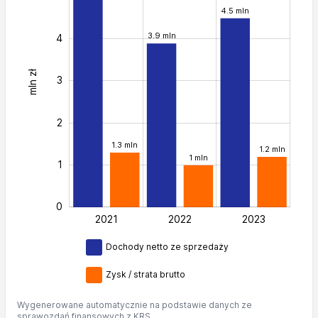
4.5 mln
3.9 mln
4
mln zł
0.5
3
2
1.3 mln
1.2 mln
1 mln
1
0
2021
2022
L
2023
Dochody netto ze sprzedaży
Zysk / strata brutto
Wygenerowane automatycznie na podstawie danych ze
sprawozdań finansowych z KRS