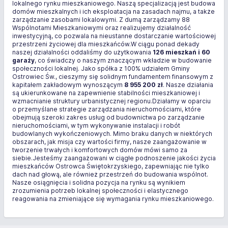
lokalnego rynku mieszkaniowego. Naszą specjalizacją jest budowa
domów mieszkalnych i ich eksploatacja na zasadach najmu, a także
zarządzanie zasobami lokalowymi. Z dumą zarządzamy 88
Wspólnotami Mieszkaniowymi oraz realizujemy działalność
inwestycyjną, co pozwala na nieustanne dostarczanie wartościowej
przestrzeni życiowej dla mieszkańców.W ciągu ponad dekady
naszej działalności oddaliśmy do użytkowania
126 mieszkań i 60
garaży
, co świadczy o naszym znaczącym wkładzie w budowanie
społeczności lokalnej. Jako spółka z 100% udziałem Gminy
Ostrowiec Św., cieszymy się solidnym fundamentem finansowym z
kapitałem zakładowym wynoszącym
8 955 200 zł
. Nasze działania
są ukierunkowane na zapewnienie stabilności mieszkaniowej i
wzmacnianie struktury urbanistycznej regionu.Działamy w oparciu
o przemyślane strategie zarządzania nieruchomościami, które
obejmują szeroki zakres usług od budownictwa po zarządzanie
nieruchomościami, w tym wykonywanie instalacji i robót
budowlanych wykończeniowych. Mimo braku danych w niektórych
obszarach, jak misja czy wartości firmy, nasze zaangażowanie w
tworzenie trwałych i komfortowych domów mówi samo za
siebie.Jesteśmy zaangażowani w ciągłe podnoszenie jakości życia
mieszkańców Ostrowca Świętokrzyskiego, zapewniając nie tylko
dach nad głową, ale również przestrzeń do budowania wspólnot.
Nasze osiągnięcia i solidna pozycja na rynku są wynikiem
zrozumienia potrzeb lokalnej społeczności i elastycznego
reagowania na zmieniające się wymagania rynku mieszkaniowego.