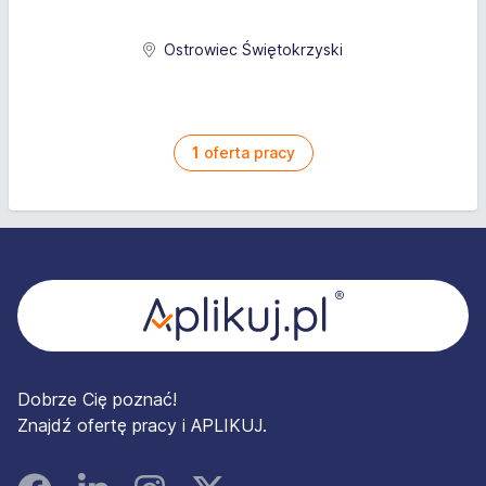
Ostrowiec Świętokrzyski
1
oferta pracy
Stopka
Dobrze Cię poznać!
Znajdź ofertę pracy i APLIKUJ.
Facebook
Linked In
Instagram
Instagram