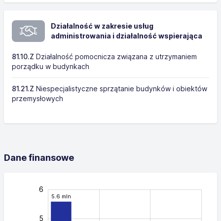
Działalność w zakresie usług
administrowania i działalność wspierająca
81.10.Z
Działalność pomocnicza związana z utrzymaniem
porządku w budynkach
81.21.Z
Niespecjalistyczne sprzątanie budynków i obiektów
przemysłowych
Dane finansowe
-0.5
0.5
2.5
3.5
1.5
-2
-1
7
6
5.6 mln
5