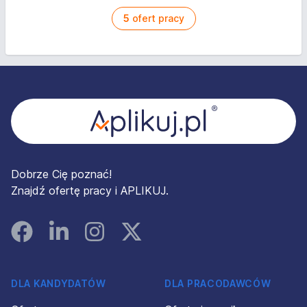
5
ofert pracy
Stopka
Dobrze Cię poznać!
Znajdź ofertę pracy i APLIKUJ.
Facebook
Linked In
Instagram
Instagram
DLA KANDYDATÓW
DLA PRACODAWCÓW