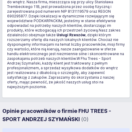
do wnętrz. Nasza firma, mieszcząca się przy ulicy Stanisława
Trembeckiego 11B, jest prowadzona przez osobę fizyczną i
zarejestrowana pod numerem NIP 8131119579 oraz REGON
690295877. Dzięki lokalizacji w dynamicznie rozwijającym się
województwie PODKARPACKIM, jesteśmy w stanie efektywnie
odpowiadać na potrzeby naszych klientów, dostarczając im
produkty, które wzbogacają ich przestrzeń życiową.Nasz zakres
działalności obejmuje także
Usługi Rzeszów
, dzięki którym
rozszerzamy ofertę dla naszych lokalnych klientów. Chociaż nie
dysponujemy informacjami na temat liczby pracowników, misji firmy
czy wartości, które nią kierują, nasze zaangażowanie w sferze
handlu elektronicznego jest niezmiennie silne i skoncentrowane na
zaspokajaniu potrzeb naszych klientów.W Fhu Trees - Sport
Andrzej Szymański, każdy klient jest traktowany z pełnym
profesjonalizmem, a sprzedaż wysyłkowa dodatków do wnętrz
jest realizowana z dbałością o szczegóły, aby zapewnić
satysfakcję z zakupów. Zapraszamy do skorzystania z naszej
oferty, mając pewność, że jakość naszych usług stoi na
najwyższym poziomie.
Opinie pracowników o firmie FHU TREES -
SPORT ANDRZEJ SZYMAŃSKI
(0)