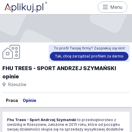
Menu
To profil Twojej firmy? Zaopiekuj się nim!
Tak, chcę zarządzać profilem za darmo
FHU TREES - SPORT ANDRZEJ SZYMAŃSKI
opinie
Rzeszów
Praca
Opinie
Fhu Trees - Sport Andrzej Szymański
to przedsiębiorstwo z
siedzibą w Rzeszowie, założone w 2015 roku, które od początku
swojej działalności skupia się na sprzedaży wysyłkowej dodatków