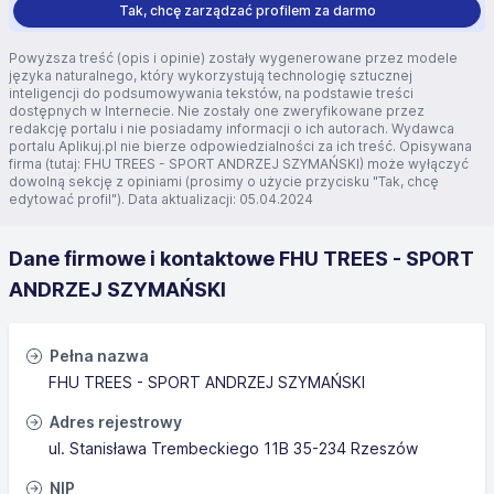
Tak, chcę zarządzać profilem za darmo
Powyższa treść (opis i opinie) zostały wygenerowane przez modele
języka naturalnego, który wykorzystują technologię sztucznej
inteligencji do podsumowywania tekstów, na podstawie treści
dostępnych w Internecie. Nie zostały one zweryfikowane przez
redakcję portalu i nie posiadamy informacji o ich autorach. Wydawca
portalu Aplikuj.pl nie bierze odpowiedzialności za ich treść. Opisywana
firma (tutaj: FHU TREES - SPORT ANDRZEJ SZYMAŃSKI) może wyłączyć
dowolną sekcję z opiniami (prosimy o użycie przycisku "Tak, chcę
edytować profil"). Data aktualizacji: 05.04.2024
Dane firmowe i kontaktowe FHU TREES - SPORT
ANDRZEJ SZYMAŃSKI
Pełna nazwa
FHU TREES - SPORT ANDRZEJ SZYMAŃSKI
Adres rejestrowy
ul. Stanisława Trembeckiego 11B 35-234 Rzeszów
NIP