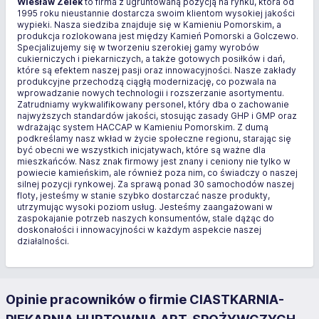
Wiesław Żelek
to firma z ugruntowaną pozycją na rynku, która od
1995 roku nieustannie dostarcza swoim klientom wysokiej jakości
wypieki. Nasza siedziba znajduje się w Kamieniu Pomorskim, a
produkcja rozlokowana jest między Kamień Pomorski a Golczewo.
Specjalizujemy się w tworzeniu szerokiej gamy wyrobów
cukierniczych i piekarniczych, a także gotowych posiłków i dań,
które są efektem naszej pasji oraz innowacyjności. Nasze zakłady
produkcyjne przechodzą ciągłą modernizację, co pozwala na
wprowadzanie nowych technologii i rozszerzanie asortymentu.
Zatrudniamy wykwalifikowany personel, który dba o zachowanie
najwyższych standardów jakości, stosując zasady GHP i GMP oraz
wdrażając system HACCAP w Kamieniu Pomorskim. Z dumą
podkreślamy nasz wkład w życie społeczne regionu, starając się
być obecni we wszystkich inicjatywach, które są ważne dla
mieszkańców. Nasz znak firmowy jest znany i ceniony nie tylko w
powiecie kamieńskim, ale również poza nim, co świadczy o naszej
silnej pozycji rynkowej. Za sprawą ponad 30 samochodów naszej
floty, jesteśmy w stanie szybko dostarczać nasze produkty,
utrzymując wysoki poziom usług. Jesteśmy zaangażowani w
zaspokajanie potrzeb naszych konsumentów, stale dążąc do
doskonałości i innowacyjności w każdym aspekcie naszej
działalności.
Opinie pracowników o firmie CIASTKARNIA-