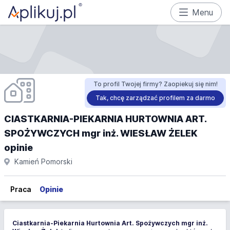
Menu
To profil Twojej firmy? Zaopiekuj się nim!
Tak, chcę zarządzać profilem za darmo
CIASTKARNIA-PIEKARNIA HURTOWNIA ART.
SPOŻYWCZYCH mgr inż. WIESŁAW ŻELEK
opinie
Kamień Pomorski
Praca
Opinie
Ciastkarnia-Piekarnia Hurtownia Art. Spożywczych mgr inż.