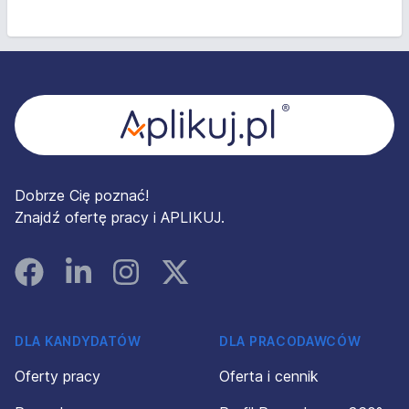
Stopka
Dobrze Cię poznać!
Znajdź ofertę pracy i APLIKUJ.
Facebook
Linked In
Instagram
Instagram
DLA KANDYDATÓW
DLA PRACODAWCÓW
Oferty pracy
Oferta i cennik