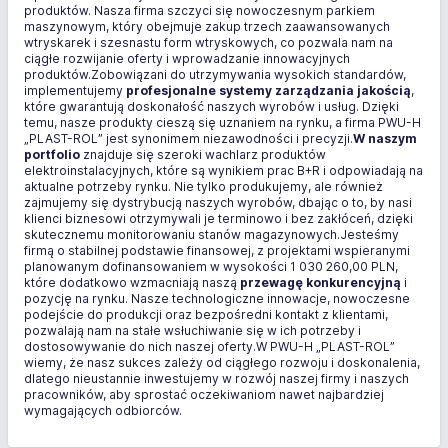
produktów. Nasza firma szczyci się nowoczesnym parkiem
maszynowym, który obejmuje zakup trzech zaawansowanych
wtryskarek i szesnastu form wtryskowych, co pozwala nam na
ciągłe rozwijanie oferty i wprowadzanie innowacyjnych
produktów.Zobowiązani do utrzymywania wysokich standardów,
implementujemy
profesjonalne systemy zarządzania jakością
,
które gwarantują doskonałość naszych wyrobów i usług. Dzięki
temu, nasze produkty cieszą się uznaniem na rynku, a firma PWU-H
„PLAST-ROL” jest synonimem niezawodności i precyzji.
W naszym
portfolio
znajduje się szeroki wachlarz produktów
elektroinstalacyjnych, które są wynikiem prac B+R i odpowiadają na
aktualne potrzeby rynku. Nie tylko produkujemy, ale również
zajmujemy się dystrybucją naszych wyrobów, dbając o to, by nasi
klienci biznesowi otrzymywali je terminowo i bez zakłóceń, dzięki
skutecznemu monitorowaniu stanów magazynowych.Jesteśmy
firmą o stabilnej podstawie finansowej, z projektami wspieranymi
planowanym dofinansowaniem w wysokości 1 030 260,00 PLN,
które dodatkowo wzmacniają naszą
przewagę konkurencyjną
i
pozycję na rynku. Nasze technologiczne innowacje, nowoczesne
podejście do produkcji oraz bezpośredni kontakt z klientami,
pozwalają nam na stałe wsłuchiwanie się w ich potrzeby i
dostosowywanie do nich naszej oferty.W PWU-H „PLAST-ROL”
wiemy, że nasz sukces zależy od ciągłego rozwoju i doskonalenia,
dlatego nieustannie inwestujemy w rozwój naszej firmy i naszych
pracowników, aby sprostać oczekiwaniom nawet najbardziej
wymagających odbiorców.