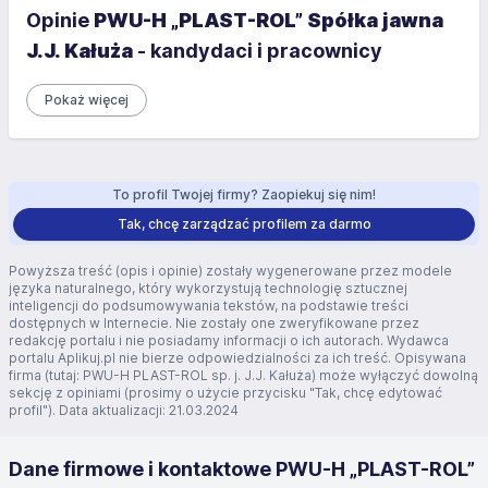
Opinie
PWU-H „PLAST-ROL” Spółka jawna
J.J. Kałuża
- kandydaci i pracownicy
Pokaż więcej
To profil Twojej firmy? Zaopiekuj się nim!
Tak, chcę zarządzać profilem za darmo
Powyższa treść (opis i opinie) zostały wygenerowane przez modele
języka naturalnego, który wykorzystują technologię sztucznej
inteligencji do podsumowywania tekstów, na podstawie treści
dostępnych w Internecie. Nie zostały one zweryfikowane przez
redakcję portalu i nie posiadamy informacji o ich autorach. Wydawca
portalu Aplikuj.pl nie bierze odpowiedzialności za ich treść. Opisywana
firma (tutaj: PWU-H PLAST-ROL sp. j. J.J. Kałuża) może wyłączyć dowolną
sekcję z opiniami (prosimy o użycie przycisku "Tak, chcę edytować
profil"). Data aktualizacji: 21.03.2024
Dane firmowe i kontaktowe PWU-H „PLAST-ROL”