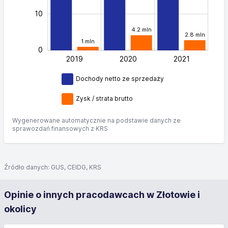
10
4.2 mln
2.8 mln
1 mln
0
2019
2020
L
2021
Dochody netto ze sprzedaży
Zysk / strata brutto
Wygenerowane automatycznie na podstawie danych ze
sprawozdań finansowych z KRS
Źródło danych: GUS, CEIDG, KRS
Opinie o innych pracodawcach w Złotowie i
okolicy