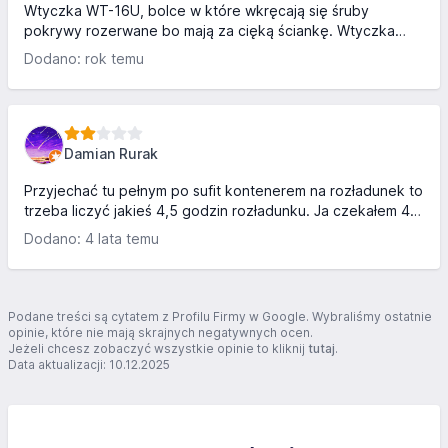
Wtyczka WT-16U, bolce w które wkręcają się śruby
pokrywy rozerwane bo mają za cięką ściankę. Wtyczka
nowiutka tylko rozkręcona do montażu. Nie polecam,
Dodano: rok temu
kiepiski projekt.
Damian Rurak
Przyjechać tu pełnym po sufit kontenerem na rozładunek to
trzeba liczyć jakieś 4,5 godzin rozładunku. Ja czekałem 40
min na rozpoczęcie z braku ludzi do pracy :) ale
Dodano: 4 lata temu
przynajmniej z tego wszystkiego ochroniarz sympatyczny i
pracownicy.
Podane treści są cytatem z Profilu Firmy w Google. Wybraliśmy ostatnie
opinie, które nie mają skrajnych negatywnych ocen.
Jeżeli chcesz zobaczyć wszystkie opinie to kliknij
tutaj
.
Data aktualizacji: 10.12.2025