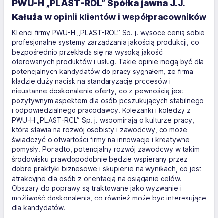
PWU-H „PLAST-ROL” Spółka jawna J.J.
Kałuża
w opinii klientów i współpracowników
Klienci firmy PWU-H „PLAST-ROL” Sp. j. wysoce cenią sobie
profesjonalne systemy zarządzania jakością produkcji, co
bezpośrednio przekłada się na wysoką jakość
oferowanych produktów i usług. Takie opinie mogą być dla
potencjalnych kandydatów do pracy sygnałem, że firma
kładzie duży nacisk na standaryzację procesów i
nieustanne doskonalenie oferty, co z pewnością jest
pozytywnym aspektem dla osób poszukujących stabilnego
i odpowiedzialnego pracodawcy. Koleżanki i koledzy z
PWU-H „PLAST-ROL” Sp. j. wspominają o kulturze pracy,
która stawia na rozwój osobisty i zawodowy, co może
świadczyć o otwartości firmy na innowacje i kreatywne
pomysły. Ponadto, potencjalny rozwój zawodowy w takim
środowisku prawdopodobnie będzie wspierany przez
dobre praktyki biznesowe i skupienie na wynikach, co jest
atrakcyjne dla osób z orientacją na osiąganie celów.
Obszary do poprawy są traktowane jako wyzwanie i
możliwość doskonalenia, co również może być interesujące
dla kandydatów.