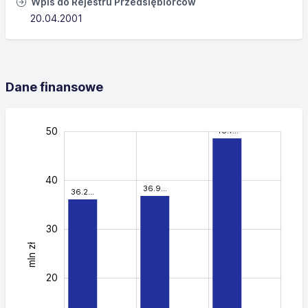
Wpis do Rejestru Przedsiębiorców
20.04.2001
Dane finansowe
-20
-10
60
25
35
15
-5
5
50
48.7…
40
36.9…
36.2…
30
mln zł
40
20