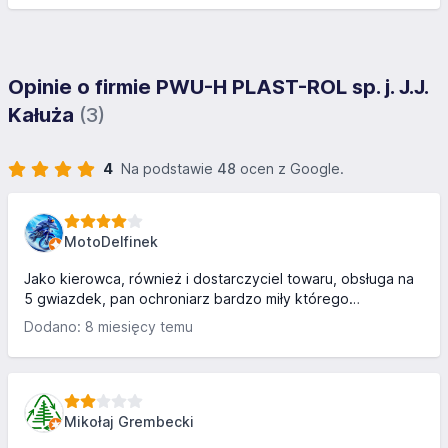
Opinie o firmie PWU-H PLAST-ROL sp. j. J.J.
Kałuża
(3)
4
Na podstawie
48
ocen z Google.
MotoDelfinek
Jako kierowca, również i dostarczyciel towaru, obsługa na
5 gwiazdek, pan ochroniarz bardzo miły którego
serdecznie pozdrawiam, magazynierzy również normalni
Dodano: 8 miesięcy temu
mili panowie, co się rzadko mi zdarza, gorąco pozdrawiam
pracowników oraz firmę, 4 gwiazdki tylko z powodu
nieznajomości produktu
Mikołaj Grembecki