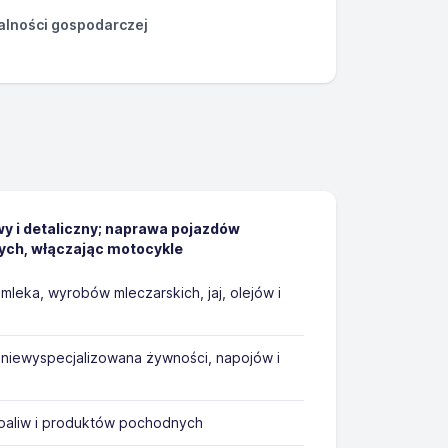
łalności gospodarczej
y i detaliczny; naprawa pojazdów
h, włączając motocykle
leka, wyrobów mleczarskich, jaj, olejów i
niewyspecjalizowana żywności, napojów i
paliw i produktów pochodnych