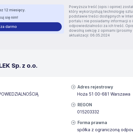
Powyższa treść (opis i opinie) zos
z 12 miesięcy.
który wykorzystują technologię szt
podstawie treści dostępnych w Inte
uj się nim!
portalu i nie posiadamy informacji o 
odpowiedzialności za ich treść. Opi
 za darmo
dowolną sekcję z opiniami (prosimy o
aktualizacji: 06.05.2024
K Sp. z o.o.
Adres rejestrowy
POWIEDZIALNOŚCIĄ
Hoża 51 00-681 Warszawa
REGON
015203332
Forma prawna
spółka z ograniczoną odpow