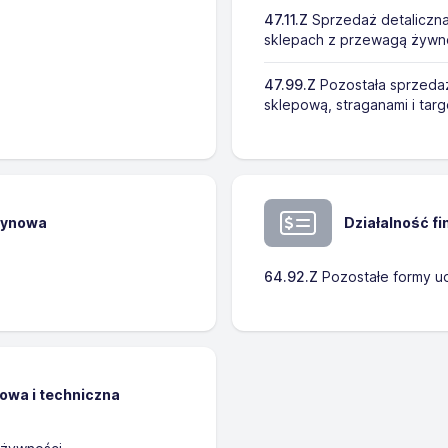
47.11.Z
Sprzedaż detaliczn
sklepach z przewagą żywno
47.99.Z
Pozostała sprzedaż
sklepową, straganami i tar
zynowa
Działalność f
64.92.Z
Pozostałe formy ud
kowa i techniczna