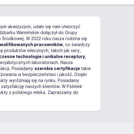
cznym akwizycjom, udało się nam utworzyć
Lidzbarku Warmińskim dołączył do Grupy
e Środkowej. W 2022 roku nasza rodzina się
walifikowanych pracowników
, co świadczy
ę produktów mlecznych, takich jak sery,
zesne technologie i unikalne receptury
,
cjalistycznych laboratoriach. Nasza
fakcji. Posiadamy
szerokie certyfikacje
takie
żowania w bezpieczeństwo i jakość. Dzięki
ty wyróżniają się na rynku. Posiadamy
satysfakcję naszych klientów. W Polmlek
dukty z polskiego mleka. Zapraszamy do