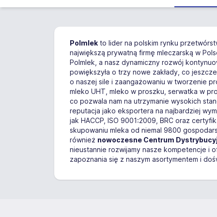
Polmlek
to lider na polskim rynku przetwórst
największą prywatną firmę mleczarską w Pols
Polmlek, a nasz dynamiczny rozwój kontynuo
powiększyła o trzy nowe zakłady, co jeszcz
o naszej sile i zaangażowaniu w tworzenie p
mleko UHT, mleko w proszku, serwatka w pros
co pozwala nam na utrzymanie wysokich stan
reputacja jako eksportera na najbardziej wy
jak HACCP, ISO 9001:2009, BRC oraz certyfi
skupowaniu mleka od niemal 9800 gospodars
również
nowoczesne Centrum Dystrybucyjne
nieustannie rozwijamy nasze kompetencje i o
zapoznania się z naszym asortymentem i doświa