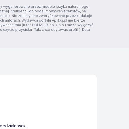
tały wygenerowane przez modele języka naturalnego,
ucznej inteligencji do podsumowywania tekstów, na
rnecie. Nie zostały one zweryfikowane przez redakcję
ich autorach. Wydawca portalu Aplikuj.pl nie bierze
sywana firma (tutaj: POLMLEK sp. z o.o.) może wyłączyć
 użycie przycisku "Tak, chcę edytować profil"). Data
iedzialnością