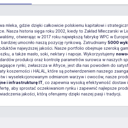
wa mleka, gdzie dzięki całkowicie polskiemu kapitałowi i strategi
ce. Nasza historia sięga roku 2002, kiedy to Zakład Mleczarski w 
waliśmy, otwierając w 2017 roku największą fabrykę WPC w Europi
e bardziej umocniło naszą pozycję rynkową. Zatrudniamy
5000 wyk
roduktów najwyższej jakości. Nasze portfolio obejmuje szeroką gam
zku, a także masło, soki, nektary i napoje. Wykorzystujemy
nowoc
dardów produkcji oraz kontrolę parametrów surowca w naszych spe
magające rynki, zwłaszcza w Afryce, jest dla nas powodem do satys
katy koszerności i HALAL, które są potwierdzeniem naszego zaanga
tw i wyselekcjonowanym odmianom warzyw i owoców, nasze produk
 i infrastrukturę IT
, co zapewnia wysoką efektywność dostaw i 
fertę, aby sprostać oczekiwaniom rynku i zapewnić najlepsze pro
dczenia jakości, którą oferujemy dzięki naszej pasji i tradycji.