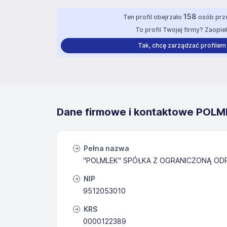
158
Ten profil obejrzało
osób prze
To profil Twojej firmy? Zaopiek
Tak, chcę zarządzać profilem
Dane firmowe i kontaktowe POLMLE
Pełna nazwa
"POLMLEK" SPÓŁKA Z OGRANICZONĄ OD
NIP
9512053010
KRS
0000122389