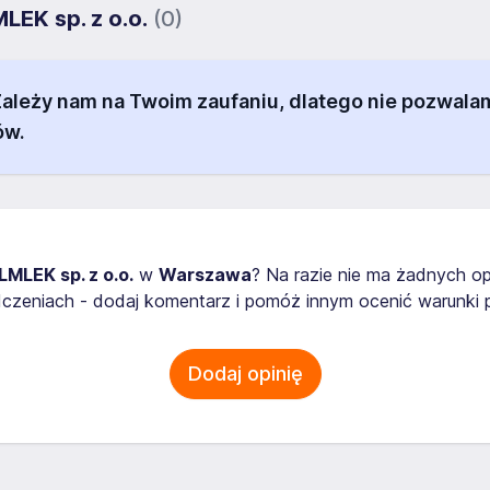
LEK sp. z o.o.
(0)
 Zależy nam na Twoim zaufaniu, dlatego nie pozw
ów.
MLEK sp. z o.o.
w
Warszawa
? Na razie nie ma żadnych op
zeniach - dodaj komentarz i pomóż innym ocenić warunki p
Dodaj opinię