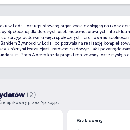
 roku w Łodzi, jest ugruntowaną organizacją działającą na rzecz o
y Społecznej dla dorosłych osób niepełnosprawnych intelektualnie
ch, co sprzyja budowaniu więzi społecznych i promowaniu zdolnośc
ym Bankiem Żywności w Łodzi, co pozwala na realizację komplekso
acy z różnymi instytucjami, zarówno rządowymi jak i pozarządowym
acji im. Brata Alberta każdy projekt realizowany jest z myślą o d
ndydatów
(2)
re aplikowały przez Aplikuj.pl.
Brak oceny