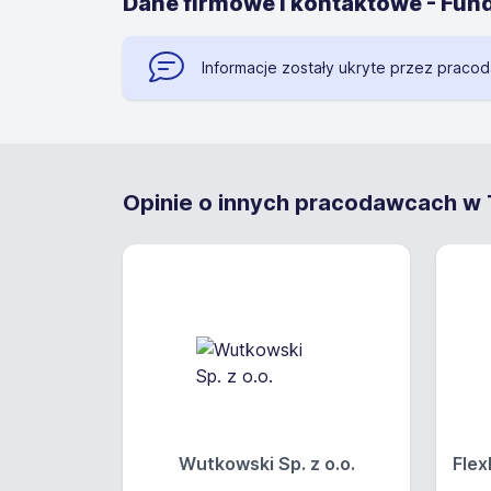
Dane firmowe i kontaktowe - Fun
Informacje zostały ukryte przez praco
Opinie o innych pracodawcach w T
Wutkowski Sp. z o.o.
Flex