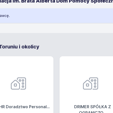
dacja im. Brata Alberta Dom Pomocy Społecz
dawcę.
oruniu i okolicy
HR Doradztwo Personal...
DRIMER SPÓŁKA Z
OGRANICZO...