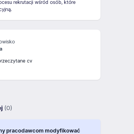
cesu rekrutacji wśród osób, które
yjną.
owisko
a
przeczytane cv
ej
(0)
alamy pracodawcom modyfikować