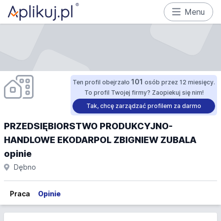
Menu
101
Ten profil obejrzało
osób przez 12 miesięcy.
To profil Twojej firmy? Zaopiekuj się nim!
Tak, chcę zarządzać profilem za darmo
PRZEDSIĘBIORSTWO PRODUKCYJNO-
HANDLOWE EKODARPOL ZBIGNIEW ZUBALA
opinie
Dębno
Praca
Opinie