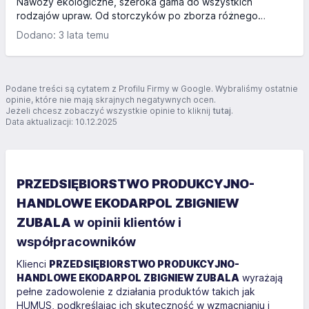
Nawozy ekologiczne, szeroka gama do wszystkich
rodzajów upraw. Od storczyków po zborza różnego
rodzaju.
Dodano: 3 lata temu
Podane treści są cytatem z Profilu Firmy w Google. Wybraliśmy ostatnie
opinie, które nie mają skrajnych negatywnych ocen.
Jeżeli chcesz zobaczyć wszystkie opinie to kliknij
tutaj
.
Data aktualizacji: 10.12.2025
PRZEDSIĘBIORSTWO PRODUKCYJNO-
HANDLOWE EKODARPOL ZBIGNIEW
ZUBALA
w opinii klientów i
współpracowników
Klienci
PRZEDSIĘBIORSTWO PRODUKCYJNO-
HANDLOWE EKODARPOL ZBIGNIEW ZUBALA
wyrażają
pełne zadowolenie z działania produktów takich jak
HUMUS, podkreślając ich skuteczność w wzmacnianiu i