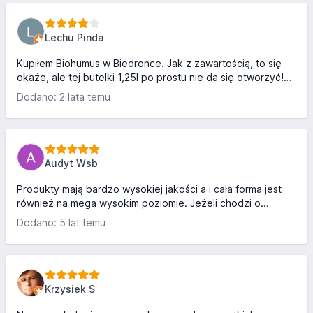
Lechu Pinda
Kupiłem Biohumus w Biedronce. Jak z zawartością, to się
okaże, ale tej butelki 1,25l po prostu nie da się otworzyć!
Musiałem zdewastować zakrętkę, aby dostać się do
Dodano: 2 lata temu
zawartości. Zróbcie coś z tym.
Audyt Wsb
Produkty mają bardzo wysokiej jakości a i cała forma jest
również na mega wysokim poziomie. Jeżeli chodzi o
nawozy w ogólnym znaczeniu to numer 1 w Polsce.
Dodano: 5 lat temu
Krzysiek S