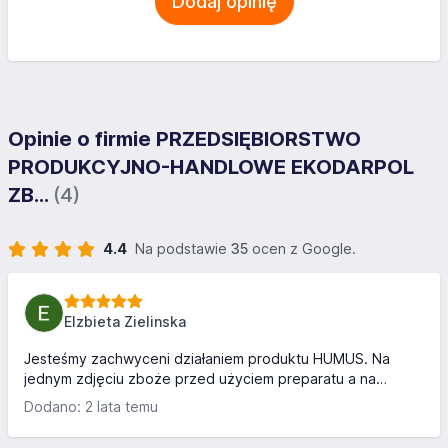
Dodaj opinię
Opinie o firmie PRZEDSIĘBIORSTWO
PRODUKCYJNO-HANDLOWE EKODARPOL
ZB...
(4)
4.4
Na podstawie
35
ocen z Google.
Elzbieta Zielinska
Jesteśmy zachwyceni działaniem produktu HUMUS. Na
jednym zdjęciu zboże przed użyciem preparatu a na
drugim po dwukrotnej dawce produktu + na ściernisko.
Dodano: 2 lata temu
HUMUS wzmocnił i zasilił roślinę powodując lepszy wzrost.
Zboże nieporównywalnie ładniejsze od zboża sąsiada ;)