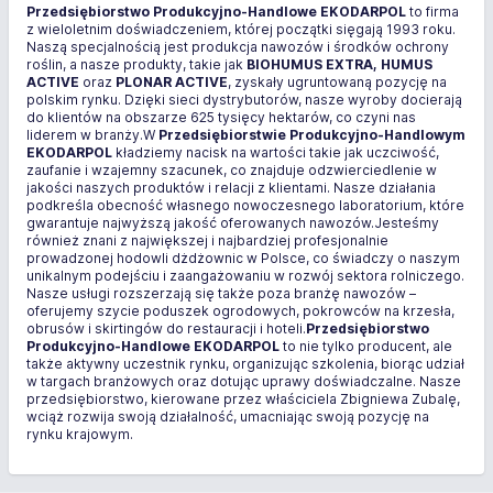
Przedsiębiorstwo Produkcyjno-Handlowe EKODARPOL
to firma
z wieloletnim doświadczeniem, której początki sięgają 1993 roku.
Naszą specjalnością jest produkcja nawozów i środków ochrony
roślin, a nasze produkty, takie jak
BIOHUMUS EXTRA, HUMUS
ACTIVE
oraz
PLONAR ACTIVE
, zyskały ugruntowaną pozycję na
polskim rynku. Dzięki sieci dystrybutorów, nasze wyroby docierają
do klientów na obszarze 625 tysięcy hektarów, co czyni nas
liderem w branży.W
Przedsiębiorstwie Produkcyjno-Handlowym
EKODARPOL
kładziemy nacisk na wartości takie jak uczciwość,
zaufanie i wzajemny szacunek, co znajduje odzwierciedlenie w
jakości naszych produktów i relacji z klientami. Nasze działania
podkreśla obecność własnego nowoczesnego laboratorium, które
gwarantuje najwyższą jakość oferowanych nawozów.Jesteśmy
również znani z największej i najbardziej profesjonalnie
prowadzonej hodowli dżdżownic w Polsce, co świadczy o naszym
unikalnym podejściu i zaangażowaniu w rozwój sektora rolniczego.
Nasze usługi rozszerzają się także poza branżę nawozów –
oferujemy szycie poduszek ogrodowych, pokrowców na krzesła,
obrusów i skirtingów do restauracji i hoteli.
Przedsiębiorstwo
Produkcyjno-Handlowe EKODARPOL
to nie tylko producent, ale
także aktywny uczestnik rynku, organizując szkolenia, biorąc udział
w targach branżowych oraz dotując uprawy doświadczalne. Nasze
przedsiębiorstwo, kierowane przez właściciela Zbigniewa Zubalę,
wciąż rozwija swoją działalność, umacniając swoją pozycję na
rynku krajowym.