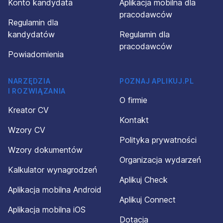
Konto kandydata
Aplikacja mobilna dla
pracodawców
Regulamin dla
kandydatów
Regulamin dla
pracodawców
Powiadomienia
NARZĘDZIA
POZNAJ APLIKUJ.PL
I ROZWIĄZANIA
O firmie
Kreator CV
Kontakt
Wzory CV
Polityka prywatności
Wzory dokumentów
Organizacja wydarzeń
Kalkulator wynagrodzeń
Aplikuj Check
Aplikacja mobilna Android
Aplikuj Connect
Aplikacja mobilna iOS
Dotacja