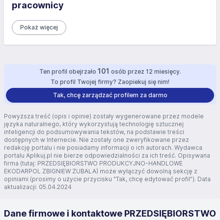
pracownicy
Pokaż więcej
101
Ten profil obejrzało
osób przez 12 miesięcy.
To profil Twojej firmy? Zaopiekuj się nim!
Tak, chcę zarządzać profilem za darmo
Powyższa treść (opis i opinie) zostały wygenerowane przez modele
języka naturalnego, który wykorzystują technologię sztucznej
inteligencji do podsumowywania tekstów, na podstawie treści
dostępnych w Internecie. Nie zostały one zweryfikowane przez
redakcję portalu i nie posiadamy informacji o ich autorach. Wydawca
portalu Aplikuj.pl nie bierze odpowiedzialności za ich treść. Opisywana
firma (tutaj: PRZEDSIĘBIORSTWO PRODUKCYJNO-HANDLOWE
EKODARPOL ZBIGNIEW ZUBALA) może wyłączyć dowolną sekcję z
opiniami (prosimy o użycie przycisku "Tak, chcę edytować profil"). Data
aktualizacji: 05.04.2024
Dane firmowe i kontaktowe PRZEDSIĘBIORSTWO