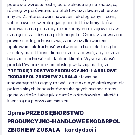
poprawie wzrostu roślin, co przekłada się na znaczącą
różnicę w porównaniu do efektów uzyskiwanych przez
innych. Zainteresowani nawozami ekologicznymi cenią
sobie również szeroką gamę produktów firmy, która
odpowiada na potrzeby różnorodnych rodzajów upraw,
uznając je za lidera na polskim rynku. Chociaż zauważono
pewne niedogodności związane z użytkowaniem
opakowań, jak trudność w otwieraniu butelek, to są to
aspekty, nad którymi firma może pracować, aby jeszcze
bardziej podnieść satisfaction klienta. Wysoka jakość
produktów oraz poziom obsługi wskazują na to, że
PRZEDSIĘBIORSTWO PRODUKCYJNO-HANDLOWE
EKODARPOL ZBIGNIEW ZUBALA
stawia na
innowacyjność i ciągły rozwój, co może być atrakcyjne dla
potencjalnych kandydatów szukających miejsca pracy,
gdzie wartości takie jak dbałość o środowisko, jakość i
klient są na pierwszym miejscu.
Opinie
PRZEDSIĘBIORSTWO
PRODUKCYJNO-HANDLOWE EKODARPOL
ZBIGNIEW ZUBALA
- kandydaci i