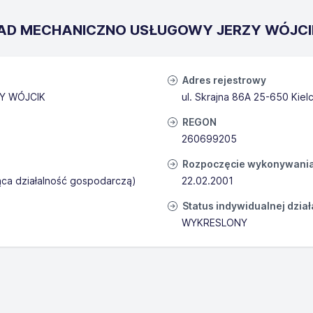
AKŁAD MECHANICZNO USŁUGOWY JERZY WÓJCI
Adres rejestrowy
Y WÓJCIK
ul. Skrajna 86A 25-650 Kiel
REGON
260699205
Rozpoczęcie wykonywania 
ąca działalność gospodarczą)
22.02.2001
Status indywidualnej dzia
WYKRESLONY