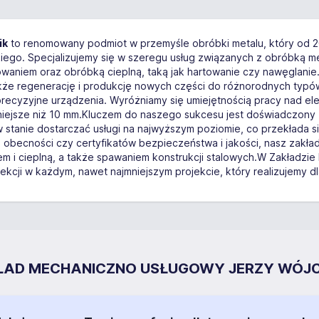
ik
to renomowany podmiot w przemyśle obróbki metalu, który od 20
ego. Specjalizujemy się w szeregu usług związanych z obróbką me
owaniem oraz obróbką cieplną, taką jak hartowanie czy nawęglanie.
także regenerację i produkcję nowych części do różnorodnych typó
precyzyjne urządzenia. Wyróżniamy się umiejętnością pracy nad e
niejsze niż 10 mm.Kluczem do naszego sukcesu jest doświadczony 
 w stanie dostarczać usługi na najwyższym poziomie, co przekłada s
becności czy certyfikatów bezpieczeństwa i jakości, nasz zakład
em i cieplną, a także spawaniem konstrukcji stalowych.W Zakładz
kcji w każdym, nawet najmniejszym projekcie, który realizujemy dl
ZAKŁAD MECHANICZNO USŁUGOWY JERZY WÓJ