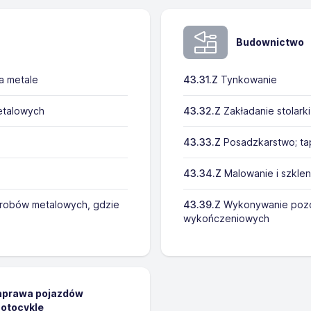
Budownictwo
a metale
43.31.Z
Tynkowanie
etalowych
43.32.Z
Zakładanie stolark
43.33.Z
Posadzkarstwo; tap
43.34.Z
Malowanie i szklen
robów metalowych, gdzie
43.39.Z
Wykonywanie pozo
wykończeniowych
naprawa pojazdów
otocykle