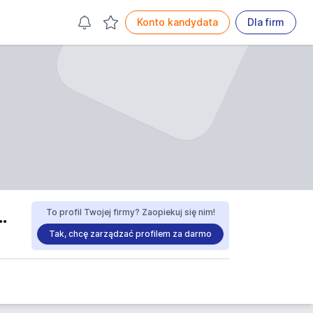
Konto kandydata
Dla firm
ŁUGOWY JERZY WÓJCIK opinie
To profil Twojej firmy? Zaopiekuj się nim!
Tak, chcę zarządzać profilem za darmo