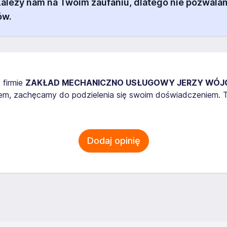
 Zależy nam na Twoim zaufaniu, dlatego nie pozw
ów.
 firmie
ZAKŁAD MECHANICZNO USŁUGOWY JERZY WÓJ
em, zachęcamy do podzielenia się swoim doświadczeniem. T
Dodaj opinię