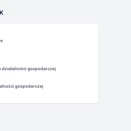
K
ce
działalności gospodarczej
łalności gospodarczej