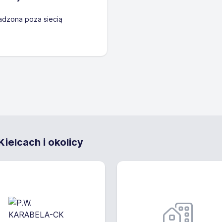
adzona poza siecią
ielcach i okolicy