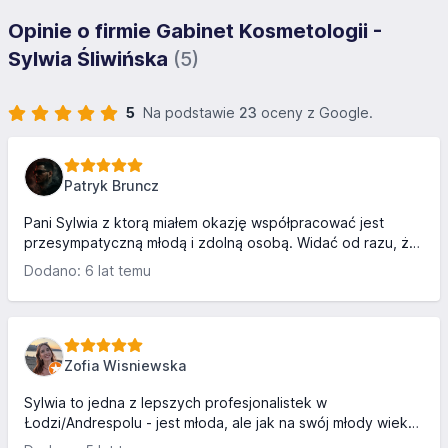
Opinie o firmie Gabinet Kosmetologii -
Sylwia Śliwińska
(5)
5
Na podstawie
23
oceny z Google.
Patryk Bruncz
Pani Sylwia z ktorą miałem okazję współpracować jest
przesympatyczną młodą i zdolną osobą. Widać od razu, że
w swój gabinet i swoją pracę wkłada całe serce. Można
Dodano: 6 lat temu
zawsze liczyć na pełen profesjonalizm i zarazem wspaniałą
atmosferę. Serdecznie polecam 11/10 ! ;)
Zofia Wisniewska
Sylwia to jedna z lepszych profesjonalistek w
Łodzi/Andrespolu - jest młoda, ale jak na swój młody wiek
dużo poświęca czasu na rozwijanie swoich umiejętności na