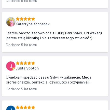
Dodano: 5 lat temu
przeróżnych szkoleniach, co przekłada się na cudownie
wykonane usługi ❤️ wszystko czego się dotknie zamienia
się w złoto! Gorąco polecam 🥰
Katarzyna Kochanek
Jestem bardzo zadowolona z usług Pani Sylwii. Od wakacji
jestem stałą klientką i nie zamierzam tego zmieniać :)
Świetna atmosfera, bardzo dobrze i precyzyjnie
Dodano: 5 lat temu
wykonywana usługa z dbałością o detale oraz bardzo duży
wybór lakierów (jeśli chodzi o paznokcie). Serdecznie
polecam ten salon :)
Julita Spotoń
Uwielbiam spędzać czas u Sylwii w gabinecie. Mega
profesjonalizm, perfekcja, czysciutko i przyjemnie!
Dodatkowym atutem są zabiegi z depilacji laserowej,
Dodano: 5 lat temu
których dostrzegam już efekty. Polecam