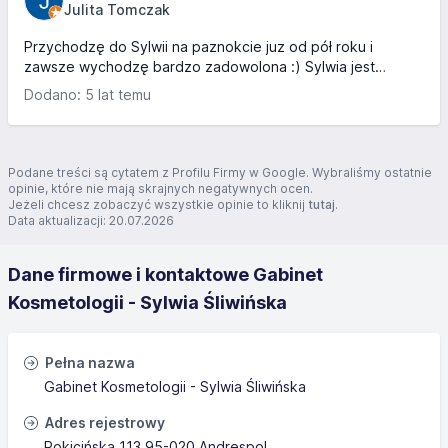
Julita Tomczak
Przychodzę do Sylwii na paznokcie juz od pół roku i
zawsze wychodzę bardzo zadowolona :) Sylwia jest
bardzo dokładna i zdolna. Zawsze jest czysto co dla mnie
Dodano: 5 lat temu
jest bardzo ważne. Polecam serdecznie :)
Podane treści są cytatem z Profilu Firmy w Google. Wybraliśmy ostatnie
opinie, które nie mają skrajnych negatywnych ocen.
Jeżeli chcesz zobaczyć wszystkie opinie to kliknij
tutaj
.
Data aktualizacji: 20.07.2026
Dane firmowe i kontaktowe Gabinet
Kosmetologii - Sylwia Śliwińska
Pełna nazwa
Gabinet Kosmetologii - Sylwia Śliwińska
Adres rejestrowy
Rokicińska 113 95-020 Andrespol