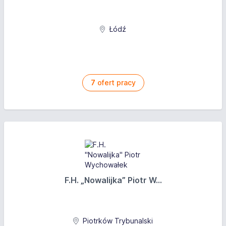
Łódź
7
ofert pracy
F.H. „Nowalijka” Piotr W...
Piotrków Trybunalski