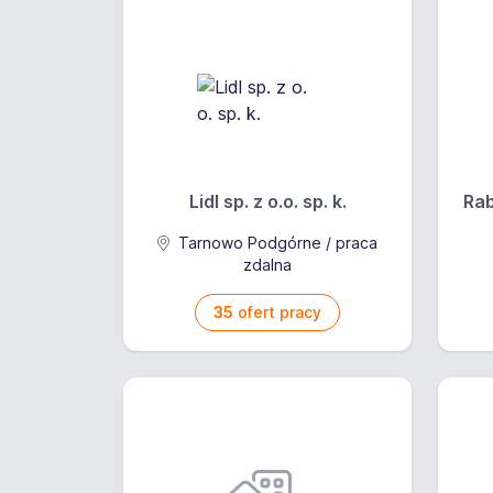
Lidl sp. z o.o. sp. k.
Rab
Tarnowo Podgórne / praca
zdalna
35
ofert pracy