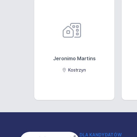
Jeronimo Martins
Kostrzyn
Stopka
DLA KANDYDATÓW