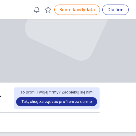
Konto kandydata
Dla firm
 ORGANIZACJI opinie
To profil Twojej firmy? Zaopiekuj się nim!
Tak, chcę zarządzać profilem za darmo