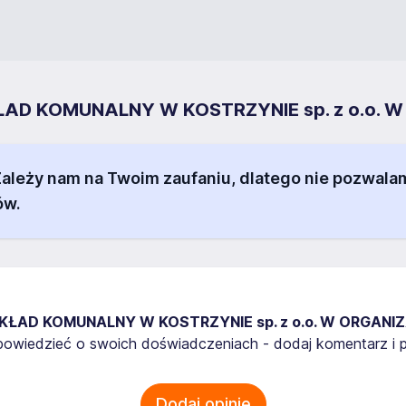
AKŁAD KOMUNALNY W KOSTRZYNIE sp. z o.o. 
 Zależy nam na Twoim zaufaniu, dlatego nie pozw
ów.
KŁAD KOMUNALNY W KOSTRZYNIE sp. z o.o. W ORGANIZ
owiedzieć o swoich doświadczeniach - dodaj komentarz i p
Dodaj opinię