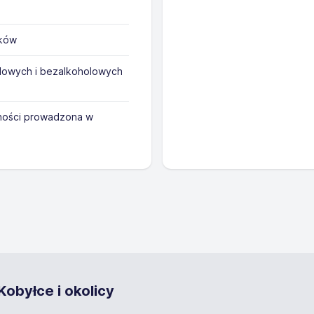
yków
lowych i bezalkoholowych
ności prowadzona w
obyłce i okolicy