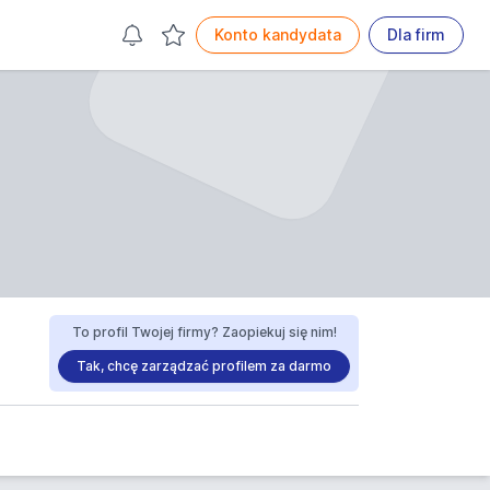
Konto kandydata
Dla firm
To profil Twojej firmy? Zaopiekuj się nim!
Tak, chcę zarządzać profilem za darmo