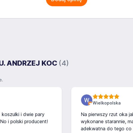
H.U. ANDRZEJ KOC
(4)
e.
Wielkopolska
 koszulki i dwie pary
Na pierwszy rzut oka ja
No i polski producent!
wykonane starannie, mat
adekwatna do tego co 