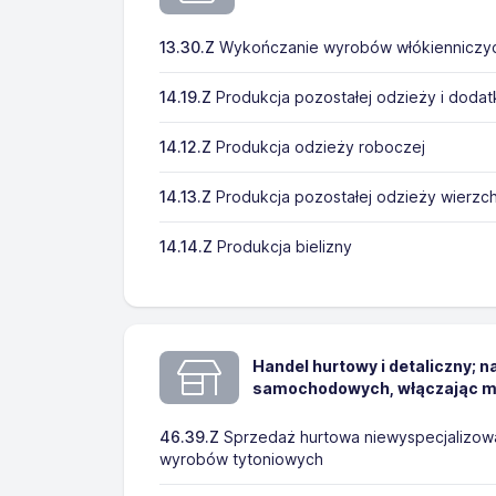
13.30.Z
Wykończanie wyrobów włókienniczy
14.19.Z
Produkcja pozostałej odzieży i doda
14.12.Z
Produkcja odzieży roboczej
14.13.Z
Produkcja pozostałej odzieży wierzch
14.14.Z
Produkcja bielizny
Handel hurtowy i detaliczny; 
samochodowych, włączając m
46.39.Z
Sprzedaż hurtowa niewyspecjalizowa
wyrobów tytoniowych