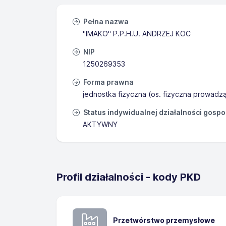
Pełna nazwa
"IMAKO" P.P.H.U. ANDRZEJ KOC
NIP
1250269353
Forma prawna
jednostka fizyczna (os. fizyczna prowadz
Status indywidualnej działalności gosp
AKTYWNY
Profil działalności - kody PKD
Przetwórstwo przemysłowe