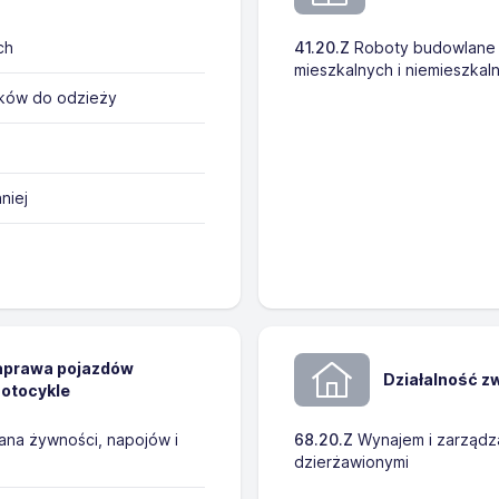
ch
41.20.Z
Roboty budowlane
mieszkalnych i niemieszkal
tków do odzieży
niej
naprawa pojazdów
Działalność z
otocykle
na żywności, napojów i
68.20.Z
Wynajem i zarządza
dzierżawionymi