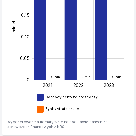
0.15
mln zł
0.04
0.10
0.05
0 mln
0 mln
0 mln
0
2021
2022
L
2023
Dochody netto ze sprzedaży
Zysk / strata brutto
Wygenerowane automatycznie na podstawie danych ze
sprawozdań finansowych z KRS