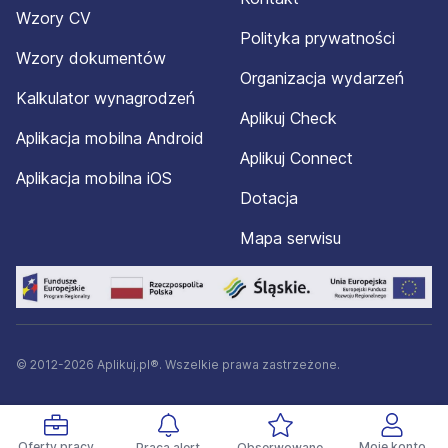
Wzory CV
Polityka prywatności
Wzory dokumentów
Organizacja wydarzeń
Kalkulator wynagrodzeń
Aplikuj Check
Aplikacja mobilna Android
Aplikuj Connect
Aplikacja mobilna iOS
Dotacja
Mapa serwisu
© 2012-2026 Aplikuj.pl®. Wszelkie prawa zastrzeżone.
Oferty pracy
Moje konto
Praca alert
Obserwowane