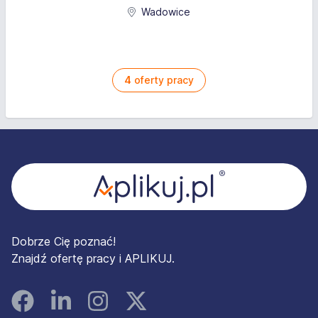
Wadowice
4
oferty pracy
Stopka
Dobrze Cię poznać!
Znajdź ofertę pracy i APLIKUJ.
Facebook
Linked In
Instagram
Instagram