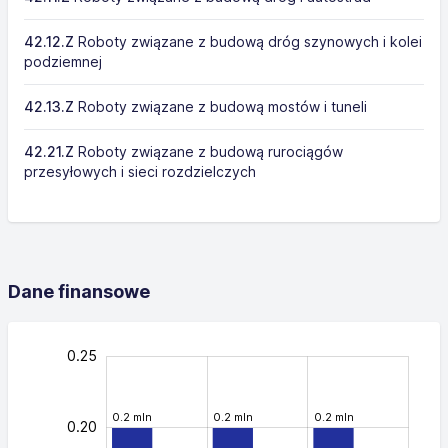
42.12.Z
Roboty związane z budową dróg szynowych i kolei
podziemnej
42.13.Z
Roboty związane z budową mostów i tuneli
42.21.Z
Roboty związane z budową rurociągów
przesyłowych i sieci rozdzielczych
Dane finansowe
-0.04
-0.05
-0.02
-0.10
0.04
0.06
0.08
0.02
0.30
0.25
0.2 mln
0.2 mln
0.2 mln
0.20