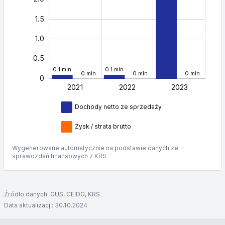
1.5
1.0
0.5
0.1 mln
0.1 mln
0 mln
0 mln
0 mln
0
2021
2022
L
2023
Dochody netto ze sprzedaży
Zysk / strata brutto
Wygenerowane automatycznie na podstawie danych ze
sprawozdań finansowych z KRS
Źródło danych: GUS, CEIDG, KRS
Data aktualizacji: 30.10.2024