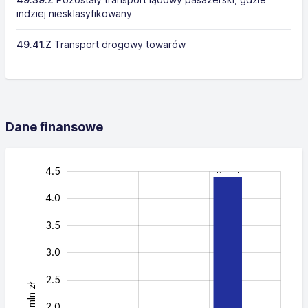
indziej niesklasyfikowany
49.41.Z
Transport drogowy towarów
Dane finansowe
-0.5
-1.0
5.0
4.5
4.4 mln
4.0
3.5
3.0
2.5
mln zł
0.5
2.0