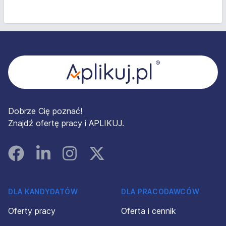
Stopka
Dobrze Cię poznać!
Znajdź ofertę pracy i APLIKUJ.
Facebook
Linked In
Instagram
Instagram
DLA KANDYDATÓW
DLA PRACODAWCÓW
Oferty pracy
Oferta i cennik