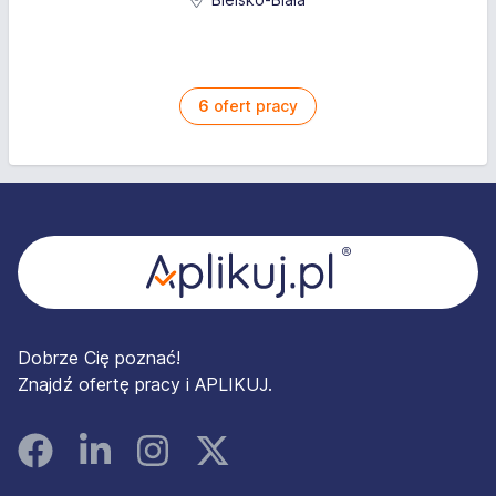
6
ofert pracy
Stopka
Dobrze Cię poznać!
Znajdź ofertę pracy i APLIKUJ.
Facebook
Linked In
Instagram
Instagram