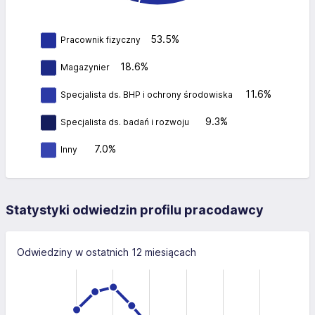
53.5%
Pracownik fizyczny
18.6%
Magazynier
11.6%
Specjalista ds. BHP i ochrony środowiska
9.3%
Specjalista ds. badań i rozwoju
7.0%
Inny
Statystyki odwiedzin profilu pracodawcy
Odwiedziny w ostatnich 12 miesiącach
1,000
,500
-400
-500
-200
1,000
1,000
500