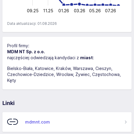
0
09.25
11.25
01.26
03.26
L
05.26
07.26
Data aktualizacji: 01.08.2026
Profil firmy:
MDM NT Sp. z o.o.
najczęściej odwiedzają kandydaci z
miast
:
Bielsko-Biała
Katowice
Kraków
Warszawa
Cieszyn
Czechowice-Dziedzice
Wrocław
Żywiec
Częstochowa
Kęty
Linki
mdmnt.com