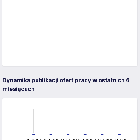
Dynamika publikacji ofert pracy w ostatnich 6
miesiącach
-0.5
-1.0
1.5
1.0
0.5
0.5
0