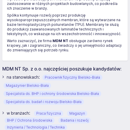
zastosowanie w różnych projektach budowlanych, co podkreśla
ich znaczenie w branży.
Spółka kontynuuje rozwój poprzez produkcję
wysokoparoprzepuszczalnych membran, które są wytwarzane na
bazie termoplastycznych poliuretanów (TPU). Membrany te służą
do produkcji zaawansowanych laminatów technicznych i
tekstylnych, co wskazuje na ich wszechstronność i innowacyjność.
Warto zaznaczyć, że firma
MDM NT
obsługuje zarówno rynek
krajowy, jak i zagraniczny, co świadczy o jej umiejętności adaptacji
do zmieniających się potrzeb rynku.
MDM NT Sp. z o.o. najczęściej poszukuje kandydatów:
:
na stanowiskach
Pracownik fizyczny Bielsko-Biała
Magazynier Bielsko-Biała
Specjalista ds. BHP i ochrony środowiska Bielsko-Biała
Specjalista ds. badań i rozwoju Bielsko-Biała
:
w branżach
Praca fizyczna
Magazyn
BHP / Ochrona środowiska
Badania i rozwój
Inżynieria / Technologia / Technika