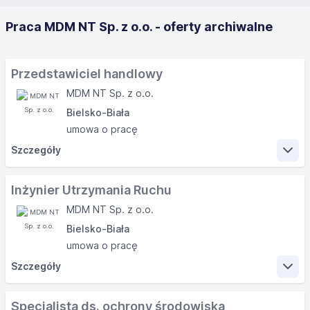
Praca MDM NT Sp. z o.o. - oferty archiwalne
Przedstawiciel handlowy
MDM NT Sp. z o.o.
Bielsko-Biała
umowa o pracę
Szczegóły
Zakres obowiązków
Inżynier Utrzymania Ruchu
MDM NT Sp. z o.o.
pozyskiwanie nowych klientów na terenie
Bielsko-Biała
wschodnich i północnych Niemiec, Włoszech oraz
umowa o pracę
Szwajcarii
Szczegóły
prowadzenie akcji promocyjnych wśród
potencjalnych i stałych klientów: informowanie o
Zakres obowiązków
zmianach, nowościach, dystrybucja materiałów
Specjalista ds. ochrony środowiska