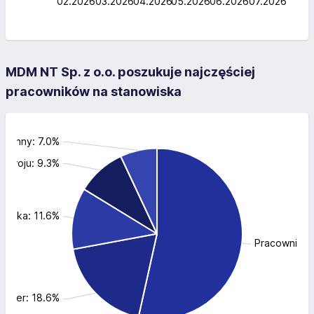
02.2026
03.2026
04.2026
L
05.2026
06.2026
07.2026
MDM NT Sp. z o.o. poszukuje najczęściej
pracowników na stanowiska
Inny: 7.0%
rozwoju: 9.3%
owiska: 11.6%
Pracownik f
ynier: 18.6%