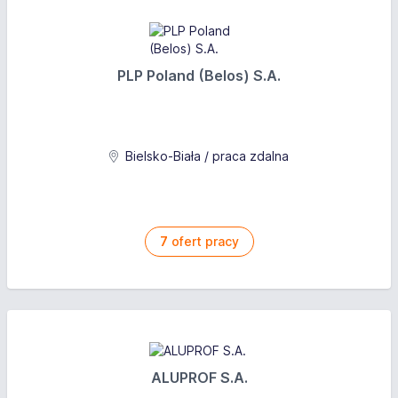
zawodowego
atrakcyjne wynagrodzenie płatne zawsze na czas
bogaty system benefitów
PLP Poland (Belos) S.A.
pracę w dynamicznie rozwijającej się firmie, o
bardzo dobrej pozycji na rynku
transparentność i partnerską atmosferę
Bielsko-Biała / praca zdalna
7
ofert pracy
ALUPROF S.A.