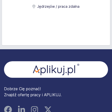
Jędrzejów / praca zdalna
Stopka
Dobrze Cię poznać!
Znajdź ofertę pracy i APLIKUJ.
Facebook
Linked In
Instagram
Instagram