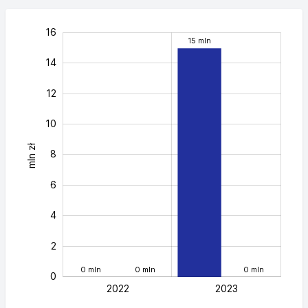
18
-4
-2
16
15 mln
14
12
10
mln zł
10
8
6
4
2
0 mln
0 mln
0 mln
0
2022
L
2023