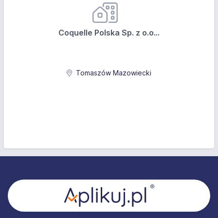
Coquelle Polska Sp. z o.o...
Tomaszów Mazowiecki
Stopka