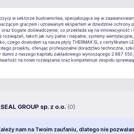
pozycji w sektorze budownictwa, specjalizująca się w zaawansowa
naczącym graczem i uznawanym ekspertem w dziedzinie ochrony 
wę oraz bogate doświadczenie, co przekłada się na innowacyjność 
 rozwiązań, takich jak rury palne i niepalne, systemy wentylacyjne
sko, czego dowodem są nasze płyty THERMAX SL z certyfikatem LE
ego projektu, oferując profesjonalne doradztwo techniczne, szk
umni z naszego kapitału zakładowego wynoszącego 2 887 550,00 
 otwartość na nowe rozwiązania oraz kompetencje zespołu sprawiaj
ASEAL GROUP sp. z o.o.
(0)
 Zależy nam na Twoim zaufaniu, dlatego nie pozw