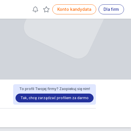
Konto kandydata
Dla firm
To profil Twojej firmy? Zaopiekuj się nim!
Tak, chcę zarządzać profilem za darmo