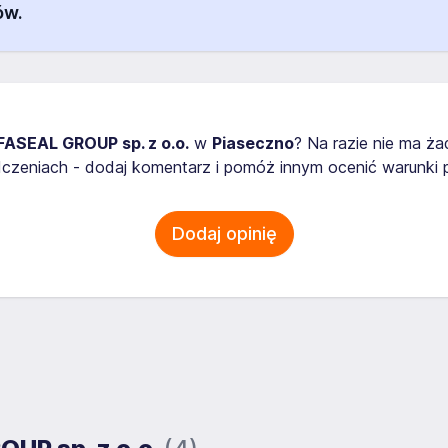
ów.
FASEAL GROUP sp. z o.o.
w
Piaseczno
? Na razie nie ma ż
zeniach - dodaj komentarz i pomóż innym ocenić warunki p
Dodaj opinię