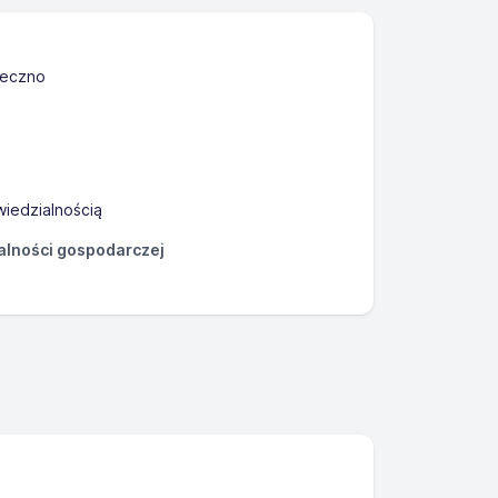
seczno
iedzialnością
łalności gospodarczej