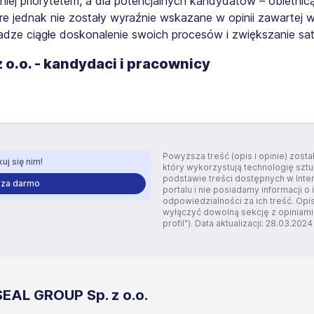
niej priorytetem, a dla potencjalnych kandydatów – obietnicą 
e jednak nie zostały wyraźnie wskazane w opinii zawartej w 
adze ciągłe doskonalenie swoich procesów i zwiększanie saty
z o.o. - kandydaci i pracownicy
Powyższa treść (opis i opinie) zos
uj się nim!
który wykorzystują technologię szt
podstawie treści dostępnych w Inte
 za darmo
portalu i nie posiadamy informacji o 
odpowiedzialności za ich treść. Opi
wyłączyć dowolną sekcję z opiniami
profil"). Data aktualizacji: 28.03.2024
EAL GROUP Sp. z o.o.