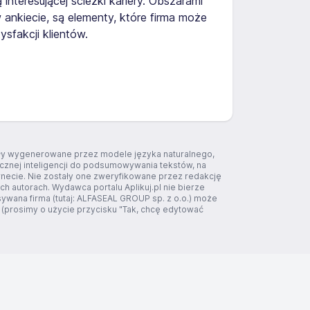
interesującej ścieżki kariery. Obszarami
ankiecie, są elementy, które firma może
sfakcji klientów.
tały wygenerowane przez modele języka naturalnego,
ucznej inteligencji do podsumowywania tekstów, na
rnecie. Nie zostały one zweryfikowane przez redakcję
ich autorach. Wydawca portalu Aplikuj.pl nie bierze
sywana firma (tutaj: ALFASEAL GROUP sp. z o.o.) może
 (prosimy o użycie przycisku "Tak, chcę edytować