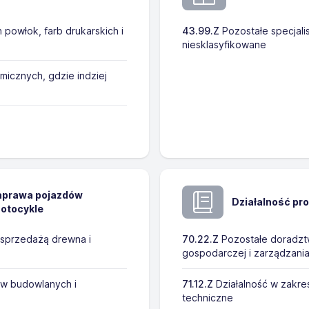
 powłok, farb drukarskich i
43.99.Z
Pozostałe specjali
niesklasyfikowane
icznych, gdzie indziej
naprawa pojazdów
Działalność pr
otocykle
 sprzedażą drewna i
70.22.Z
Pozostałe doradztw
gospodarczej i zarządzani
ów budowlanych i
71.12.Z
Działalność w zakres
techniczne