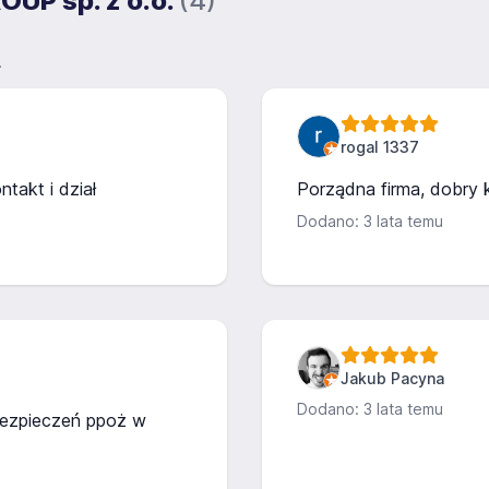
OUP sp. z o.o.
(4)
.
rogal 1337
takt i dział
Porządna firma, dobry k
Dodano: 3 lata temu
Jakub Pacyna
Dodano: 3 lata temu
bezpieczeń ppoż w