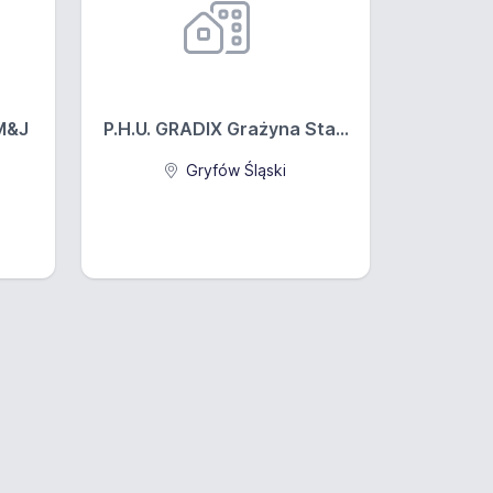
M&J
P.H.U. GRADIX Grażyna Sta...
Gryfów Śląski