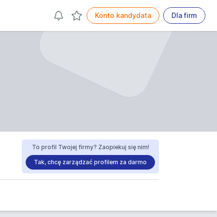
Konto kandydata
Dla firm
To profil Twojej firmy? Zaopiekuj się nim!
Tak, chcę zarządzać profilem za darmo