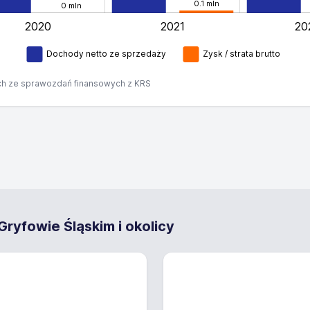
0.1 mln
0 mln
2020
2021
20
L
Dochody netto ze sprzedaży
Zysk / strata brutto
h ze sprawozdań finansowych z KRS
ryfowie Śląskim i okolicy