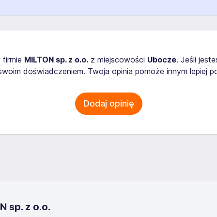
 firmie
MILTON sp. z o.o.
z miejscowości
Ubocze
. Jeśli jes
 swoim doświadczeniem. Twoja opinia pomoże innym lepiej 
Dodaj opinię
 sp. z o.o.