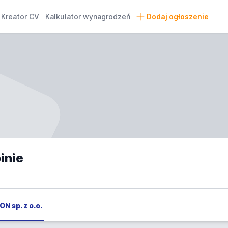
Kreator CV
Kalkulator wynagrodzeń
Dodaj ogłoszenie
inie
ON sp. z o.o.