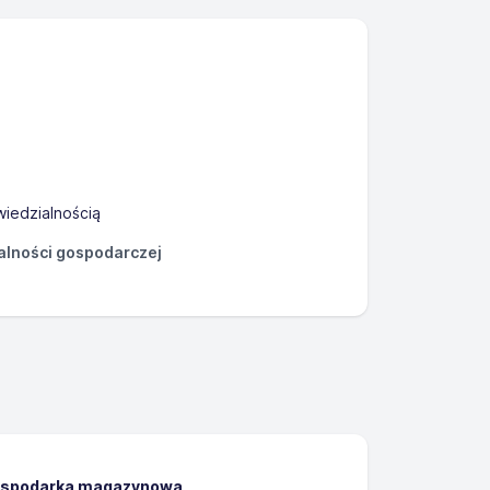
iedzialnością
łalności gospodarczej
gospodarka magazynowa