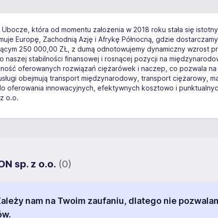
w Ubocze, która od momentu założenia w 2018 roku stała się istot
uje Europę, Zachodnią Azję i Afrykę Północną, gdzie dostarczam
zącym 250 000,00 ZŁ, z dumą odnotowujemy dynamiczny wzrost pr
 naszej stabilności finansowej i rosnącej pozycji na międzynaro
ność oferowanych rozwiązań ciężarówek i naczep, co pozwala na
usługi obejmują transport międzynarodowy, transport ciężarowy, m
 do oferowania innowacyjnych, efektywnych kosztowo i punktualny
z o.o.
N sp. z o.o.
(0)
 Zależy nam na Twoim zaufaniu, dlatego nie pozw
ów.