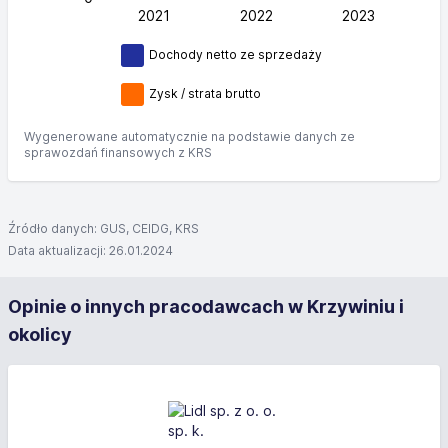
2021
2022
L
2023
Dochody netto ze sprzedaży
Zysk / strata brutto
Wygenerowane automatycznie na podstawie danych ze
sprawozdań finansowych z KRS
Źródło danych: GUS, CEIDG, KRS
Data aktualizacji: 26.01.2024
Opinie o innych pracodawcach w Krzywiniu i
okolicy