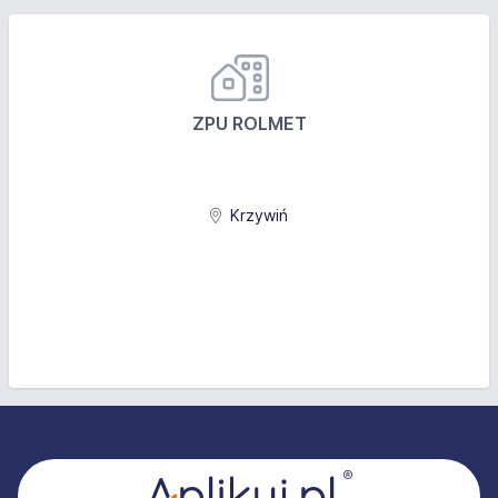
ZPU ROLMET
Krzywiń
Stopka