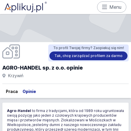
Menu
To profil Twojej firmy? Zaopiekuj się nim!
Tak, chcę zarządzać profilem za darmo
AGRO-HANDEL sp. z o.o. opinie
Krzywiń
Praca
Opinie
Agro-Handel
to firma z tradycjami, która od 1989 roku ugruntowała
swoją pozycję jako jeden z czołowych krajowych producentów
mięsa i przetworów mięsnych. Zlokalizowani w Mościszkach w
Wielkopolsce, jesteśmy dumni z naszego nowoczesnego zakładu
produkcyjnego, który przeszedł szereg modernizacji, w tym linii