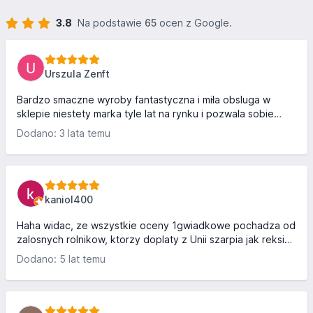
3.8
Na podstawie
65
ocen z Google.
Urszula Zenft
Bardzo smaczne wyroby fantastyczna i miła obsluga w
sklepie niestety marka tyle lat na rynku i pozwala sobie
zepsuc reputacje ograniczajac na sklepy dostep do
Dodano: 3 lata temu
papieru w ktorym powinno byc tak jak od lat pakowane
wasze wyroby i tu szok folia normalnie strzał w kolano
kaniol400
Haha widac, ze wszystkie oceny 1gwiadkowe pochadza od
zalosnych rolnikow, ktorzy doplaty z Unii szarpia jak reksio
szynke ale juz swin z Niemiec to nikomu nie wolno
Dodano: 5 lat temu
kupowac.. sorry wolny rynek europejski. Kazdy ma prawo
kupowac skad chce. Jak jestescie tak bardzo za
wspieraniem polskiej gospodarki to kupujcie polskie
ciagniki a nie uzywane John Deery z Niemiec 🤣🤣 barany