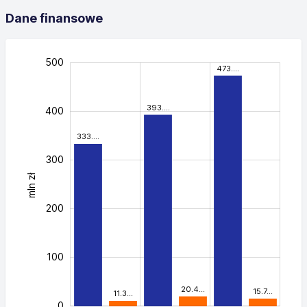
Dane finansowe
-200
-100
600
250
350
150
-50
50
500
473.…
393.…
400
333.…
300
mln zł
400
200
100
20.4…
15.7…
11.3…
0