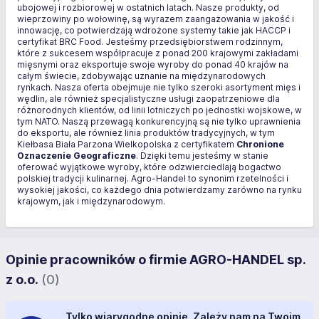
ubojowej i rozbiorowej w ostatnich latach. Nasze produkty, od
wieprzowiny po wołowinę, są wyrazem zaangażowania w jakość i
innowację, co potwierdzają wdrożone systemy takie jak HACCP i
certyfikat BRC Food. Jesteśmy przedsiębiorstwem rodzinnym,
które z sukcesem współpracuje z ponad 200 krajowymi zakładami
mięsnymi oraz eksportuje swoje wyroby do ponad 40 krajów na
całym świecie, zdobywając uznanie na międzynarodowych
rynkach. Nasza oferta obejmuje nie tylko szeroki asortyment mięs i
wędlin, ale również specjalistyczne usługi zaopatrzeniowe dla
różnorodnych klientów, od linii lotniczych po jednostki wojskowe, w
tym NATO. Naszą przewagą konkurencyjną są nie tylko uprawnienia
do eksportu, ale również linia produktów tradycyjnych, w tym
Kiełbasa Biała Parzona Wielkopolska z certyfikatem
Chronione
Oznaczenie Geograficzne
. Dzięki temu jesteśmy w stanie
oferować wyjątkowe wyroby, które odzwierciedlają bogactwo
polskiej tradycji kulinarnej. Agro-Handel to synonim rzetelności i
wysokiej jakości, co każdego dnia potwierdzamy zarówno na rynku
krajowym, jak i międzynarodowym.
Opinie pracowników o firmie AGRO-HANDEL sp.
z o.o.
(0)
Tylko wiarygodne opinie. Zależy nam na Twoim