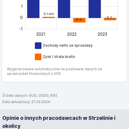
1
0.1 mln
0
-0.2…
-0.4…
-1
2021
2022
L
2023
Dochody netto ze sprzedaży
Zysk / strata brutto
Wygenerowane automatycznie na podstawie danych ze
sprawozdań finansowych z KRS
Źródło danych: GUS, CEIDG, KRS
Data aktualizacji: 27.09.2024
Opinie o innych pracodawcach w Strzelinie i
okolicy