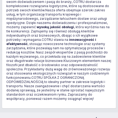
swoim doświadczeniem i pasją do branży, COTRU dostarcza
kompleksowe rozwiązania logistyczne, które są dostosowane do
potrzeb swoich klientów.Nasza oferta obejmuje szeroki zakres
usług, w tym organizację transportu krajowego i
międzynarodowego, zarządzanie łańcuchem dostaw oraz usługi
spedycyjne. Dzięki naszemu doświadczeniu i profesjonalizmowi,
możemy zapewnić
wysoką jakość obsługi
, która wyróżnia nas na
tle konkurencji. Zajmujemy się również obsługą klientów
indywidualnych oraz biznesowych, dbając o ich wyjątkowe
potrzeby i wymagania.COTRU stawia na
innowacyjność i
efektywność
, stosując nowoczesne technologie oraz systemy
zarządzania, które pozwalają nam na optymalizację procesów i
redukcję kosztów. Nasz zespół ekspertów z pasją podchodzi do
każdym wyzwanego, co przekłada się na zadowolenie klientów
oraz długotrwałe relacje biznesowe.Kluczowym elementem naszej
filozofii jest dbałość o środowisko oraz odpowiedzialność
społeczna. Przykładamy dużą wagę do zrównoważonego rozwoju
oraz stosowania ekologicznych rozwiązań w naszym codziennym
funkcjonowaniu.COTRU SPÓŁKA Z OGRANICZONĄ
ODPOWIEDZIALNOŚCIĄ to idealny partner w zakresie logistyki i
transportu. Nasze zaangażowanie i chęć dostarczania wartości
dodanej sprawiają, że jesteśmy w stanie sprostać najwyższym
standardom oraz oczekiwaniom rynku. Zapraszamy do
współpracy, ponieważ razem możemy osiągnąć więcej!