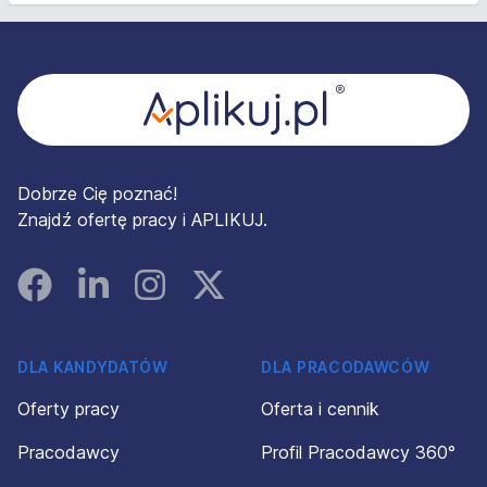
Stopka
Dobrze Cię poznać!
Znajdź ofertę pracy i APLIKUJ.
Facebook
Linked In
Instagram
Instagram
DLA KANDYDATÓW
DLA PRACODAWCÓW
Oferty pracy
Oferta i cennik
Pracodawcy
Profil Pracodawcy 360°