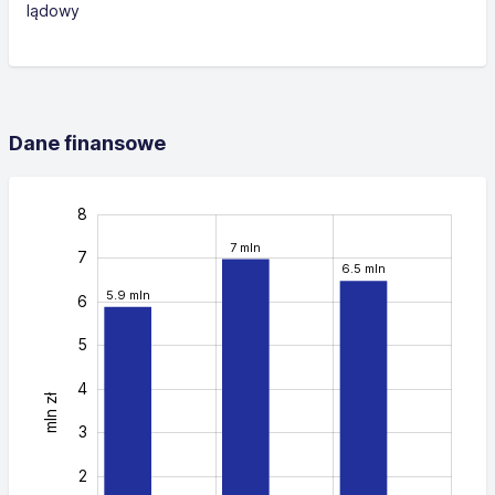
lądowy
Dane finansowe
-3
-2
9
8
7 mln
7
6.5 mln
5.9 mln
6
5
4
mln zł
-1
3
2