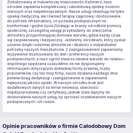
Zlokalizowany w malowniczej miejscowości Kaźmierz, nasz
ośrodek zapewnia kompleksową i całodobową opiekę osobom
starszym oraz niepełnosprawnym. Nasze usługi obejmują nie tylko
opiekę medyczną, ale również terapię zajęciową i dostosowane
do potrzeb infrastruktury, co pozwala podopiecznym na
komfortowe i godne życie.Działając w branży ośrodków pomocy
społecznej, szczególną uwagę przykładamy do stworzenia
atmosfery przypominającej domowe warunki, gdzie każdy czuje
się zaopiekowany i bezpieczny. Jesteśmy ośrodkiem, który zyskał
uznanie dzięki rodzinnej atmosferze i dbałości o indywidualne
potrzeby naszych mieszkańców. Z zaangażowaniem zapewniamy
wyżywienie dostosowane do diet i preferencji naszych
podopiecznych, a nasz ogród stwarza idealne warunki do relaksu i
wspólnego spędzania czasu.Mimo że nie dysponujemy
informacjami dotyczącymi dokładnej formy prawnej, liczby
pracowników, czy też misji firmy, nasze działania każdego dnia
potwierdzają dedykację i zaangażowanie w zapewnianie
najwyższej jakości opieki. W naszym ośrodku brak jest
dodatkowych danych na temat innowacji, obecności
międzynarodowej czy certyfikacji, jednak stale dążymy do
doskonalenia naszych usług, by sprostać oczekiwaniom naszych
podopiecznych i ich rodzin.
Opinie pracowników o firmie Całodobowy Dom