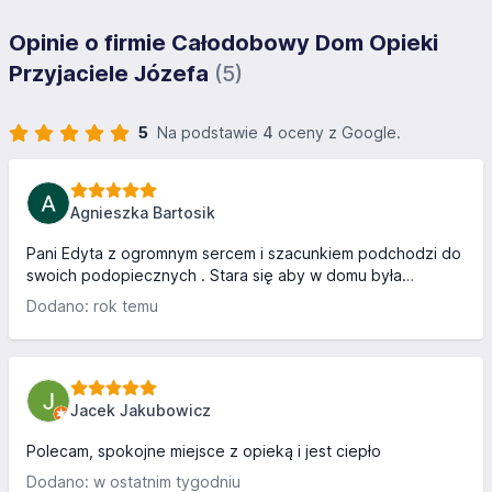
Opinie o firmie Całodobowy Dom Opieki
Przyjaciele Józefa
(5)
5
Na podstawie
4
oceny z Google.
Agnieszka Bartosik
Pani Edyta z ogromnym sercem i szacunkiem podchodzi do
swoich podopiecznych . Stara się aby w domu była
rodzinna atmosfera . Podopieczni leżący są zadbani ,
Dodano: rok temu
starannie pielęgnowani , dba się również o właściwe
odżywianie . Z całego serca dziękuję z opiekę nad tatą w
ostatnich dniach jego życia .❤️
Jacek Jakubowicz
Polecam, spokojne miejsce z opieką i jest ciepło
Dodano: w ostatnim tygodniu