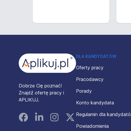
Stopka
DLA KANDYDATÓW
Oferty pracy
Pracodawcy
Dobrze Cię poznać!
Porady
Znajdź ofertę pracy i
APLIKUJ.
Konto kandydata
Regulamin dla kandydat
Facebook
Linked In
Instagram
Instagram
Powiadomienia