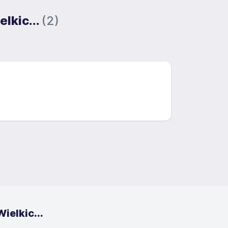
lkic...
(2)
elkic...