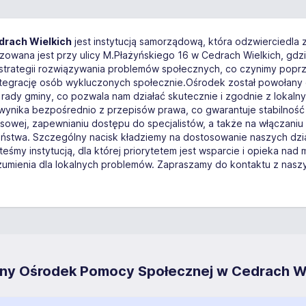
drach Wielkich
jest instytucją samorządową, która odzwierciedla
zowana jest przy ulicy M.Płażyńskiego 16 w Cedrach Wielkich, gd
ej strategii rozwiązywania problemów społecznych, co czynimy pop
ntegrację osób wykluczonych społecznie.Ośrodek został powołany 
rady gminy, co pozwala nam działać skutecznie i zgodnie z lokaln
 wynika bezpośrednio z przepisów prawa, co gwarantuje stabilność
ansowej, zapewnianiu dostępu do specjalistów, a także na włączani
eństwa. Szczególny nacisk kładziemy na dostosowanie naszych dzi
śmy instytucją, dla której priorytetem jest wsparcie i opieka nad 
zumienia dla lokalnych problemów. Zapraszamy do kontaktu z nasz
nny Ośrodek Pomocy Społecznej w Cedrach W