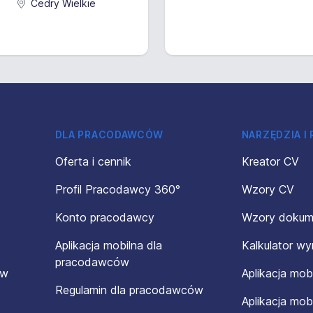
Cedry Wielkie
DLA PRACODAWCÓW
NARZĘDZIA I
Oferta i cennik
Kreator CV
Profil Pracodawcy 360°
Wzory CV
Konto pracodawcy
Wzory doku
Aplikacja mobilna dla
Kalkulator w
pracodawców
ów
Aplikacja mob
Regulamin dla pracodawców
Aplikacja mob