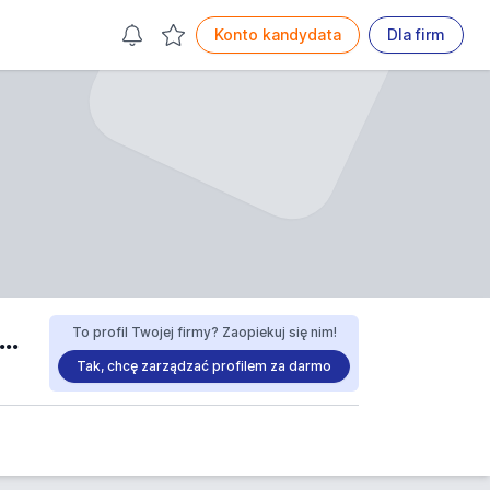
Konto kandydata
Dla firm
y Ośrodek Pomocy Społecznej w Cedrach Wielkich opinie
To profil Twojej firmy? Zaopiekuj się nim!
Tak, chcę zarządzać profilem za darmo