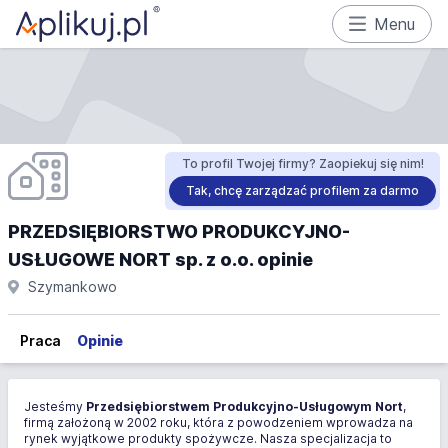
Menu
To profil Twojej firmy? Zaopiekuj się nim!
Tak, chcę zarządzać profilem za darmo
PRZEDSIĘBIORSTWO PRODUKCYJNO-
USŁUGOWE NORT sp. z o.o. opinie
Szymankowo
Praca
Opinie
Jesteśmy
Przedsiębiorstwem Produkcyjno-Usługowym Nort
,
firmą założoną w 2002 roku, która z powodzeniem wprowadza na
rynek wyjątkowe produkty spożywcze. Nasza specjalizacja to