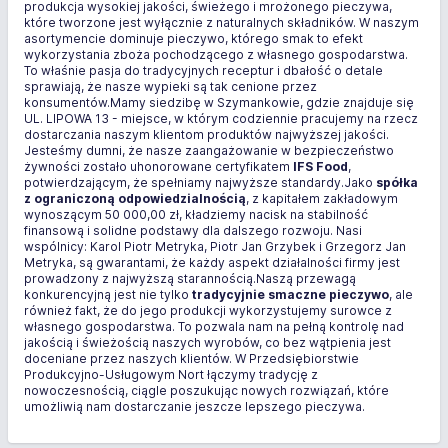
produkcja wysokiej jakości, świeżego i mrożonego pieczywa,
które tworzone jest wyłącznie z naturalnych składników. W naszym
asortymencie dominuje pieczywo, którego smak to efekt
wykorzystania zboża pochodzącego z własnego gospodarstwa.
To właśnie pasja do tradycyjnych receptur i dbałość o detale
sprawiają, że nasze wypieki są tak cenione przez
konsumentów.Mamy siedzibę w Szymankowie, gdzie znajduje się
UL. LIPOWA 13 - miejsce, w którym codziennie pracujemy na rzecz
dostarczania naszym klientom produktów najwyższej jakości.
Jesteśmy dumni, że nasze zaangażowanie w bezpieczeństwo
żywności zostało uhonorowane certyfikatem
IFS Food
,
potwierdzającym, że spełniamy najwyższe standardy.Jako
spółka
z ograniczoną odpowiedzialnością
, z kapitałem zakładowym
wynoszącym 50 000,00 zł, kładziemy nacisk na stabilność
finansową i solidne podstawy dla dalszego rozwoju. Nasi
wspólnicy: Karol Piotr Metryka, Piotr Jan Grzybek i Grzegorz Jan
Metryka, są gwarantami, że każdy aspekt działalności firmy jest
prowadzony z najwyższą starannością.Naszą przewagą
konkurencyjną jest nie tylko
tradycyjnie smaczne pieczywo
, ale
również fakt, że do jego produkcji wykorzystujemy surowce z
własnego gospodarstwa. To pozwala nam na pełną kontrolę nad
jakością i świeżością naszych wyrobów, co bez wątpienia jest
doceniane przez naszych klientów. W Przedsiębiorstwie
Produkcyjno-Usługowym Nort łączymy tradycję z
nowoczesnością, ciągle poszukując nowych rozwiązań, które
umożliwią nam dostarczanie jeszcze lepszego pieczywa.