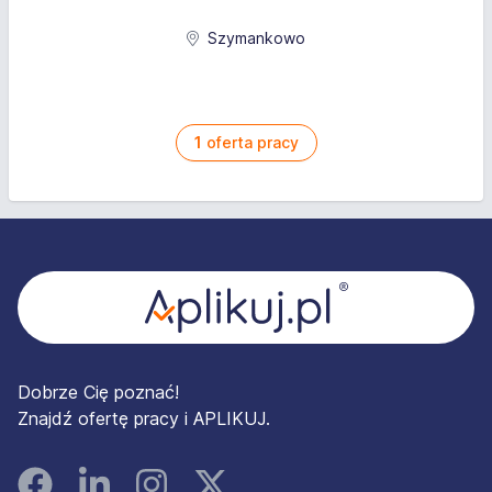
Szymankowo
1
oferta pracy
Stopka
Dobrze Cię poznać!
Znajdź ofertę pracy i APLIKUJ.
Facebook
Linked In
Instagram
Instagram