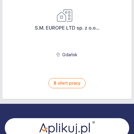
S.M. EUROPE LTD sp. z o.o...
Gdańsk
8
ofert pracy
Stopka