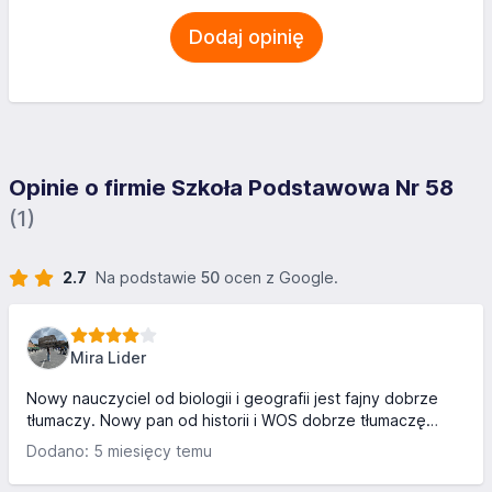
Dodaj opinię
Opinie o firmie Szkoła Podstawowa Nr 58
(1)
2.7
Na podstawie
50
ocen z Google.
Mira Lider
Nowy nauczyciel od biologii i geografii jest fajny dobrze
tłumaczy. Nowy pan od historii i WOS dobrze tłumaczę
historię w 8 klasach. Nowy nauczyciele są fajne. Tylko
Dodano: 5 miesięcy temu
dlatego że są fajne nowe nauczycieli stawiłam 4 gwiazdy.