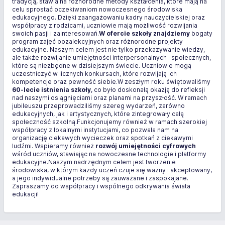
tradycją, stawia na różnorodne metody kształcenia, które mają na
celu sprostać oczekiwaniom nowoczesnego środowiska
edukacyjnego. Dzięki zaangażowaniu kadry nauczycielskiej oraz
współpracy z rodzicami, uczniowie mają możliwość rozwijania
swoich pasji i zainteresowań.
W ofercie szkoły znajdziemy
bogaty
program zajęć pozalekcyjnych oraz różnorodne projekty
edukacyjne. Naszym celem jest nie tylko przekazywanie wiedzy,
ale także rozwijanie umiejętności interpersonalnych i społecznych,
które są niezbędne w dzisiejszym świecie. Uczniowie mogą
uczestniczyć w licznych konkursach, które rozwijają ich
kompetencje oraz pewność siebie.W zeszłym roku świętowaliśmy
60-lecie istnienia szkoły
, co było doskonałą okazją do refleksji
nad naszymi osiągnięciami oraz planami na przyszłość. W ramach
jubileuszu przeprowadziliśmy szereg wydarzeń, zarówno
edukacyjnych, jak i artystycznych, które zintegrowały całą
społeczność szkolną.Funkcjonujemy również w ramach szerokiej
współpracy z lokalnymi instytucjami, co pozwala nam na
organizację ciekawych wycieczek oraz spotkań z ciekawymi
ludźmi. Wspieramy również
rozwój umiejętności cyfrowych
wśród uczniów, stawiając na nowoczesne technologie i platformy
edukacyjne.Naszym nadrzędnym celem jest tworzenie
środowiska, w którym każdy uczeń czuje się ważny i akceptowany,
a jego indywidualne potrzeby są zauważane i zaspokajane.
Zapraszamy do współpracy i wspólnego odkrywania świata
edukacji!