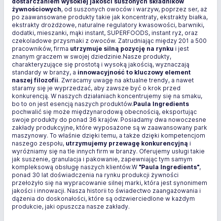
dostarczaniem wysokiej jakości suszonych składników
żywnościowych
, od suszonych owoców i warzyw, poprzez ser, aż
po zaawansowane produkty takie jak koncentraty, ekstrakty białka,
ekstrakty drożdżowe, naturalne regulatory kwasowości, barwniki,
dodatki, mieszanki, mąki instant, SUPERFOODS, instant ryż, oraz
czekoladowe przysmaki z owoców. Zatrudniając między 201 a 500
pracowników, firma
utrzymuje silną pozycję na rynku
i jest
znanym graczem w swojej dziedzinie.Nasze produkty,
charakteryzujące się prostotą i wysoką jakością, wyznaczają
standardy w branży, a
innowacyjność to kluczowy element
naszej filozofii
. Zwracamy uwagę na aktualne trendy, a nawet
staramy się je wyprzedzać, aby zawsze być o krok przed
konkurencją. W naszych działaniach koncentrujemy się na smaku,
bo to on jest esencją naszych produktów.
Paula Ingredients
pochwalić się może międzynarodową obecnością, eksportując
swoje produkty do ponad 36 krajów. Posiadamy dwa nowoczesne
zakłady produkcyjne, które wyposażone są w zaawansowany park
maszynowy. To właśnie dzięki temu, a także dzięki kompetencjom
naszego zespołu,
utrzymujemy przewagę konkurencyjną
i
wyróżniamy się na tle innych firm w branży. Oferujemy usługi takie
jak suszenie, granulacja i pakowanie, zapewniając tym samym
kompleksową obsługę naszych klientów.W
"Paula Ingredients"
,
ponad 30 lat doświadczenia na rynku produkcji żywności
przełożyło się na wypracowanie silnej marki, która jest synonimem
jakości i innowacji. Nasza historii to świadectwo zaangażowania i
dążenia do doskonałości, które są odzwierciedlone w każdym
produkcie, jaki opuszcza nasze zakłady.