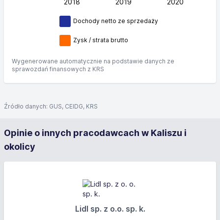
2018
2019
L
2020
Dochody netto ze sprzedaży
Zysk / strata brutto
Wygenerowane automatycznie na podstawie danych ze
sprawozdań finansowych z KRS
Źródło danych: GUS, CEIDG, KRS
Opinie o innych pracodawcach w Kaliszu i
okolicy
Lidl sp. z o.o. sp. k.