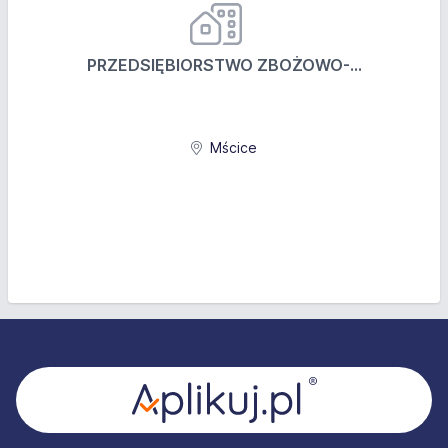
PRZEDSIĘBIORSTWO ZBOŻOWO-...
Mścice
Stopka