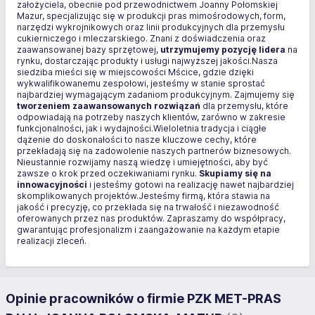
założyciela, obecnie pod przewodnictwem Joanny Połomskiej
Mazur, specjalizując się w produkcji pras mimośrodowych, form,
narzędzi wykrojnikowych oraz linii produkcyjnych dla przemysłu
cukierniczego i mleczarskiego. Znani z doświadczenia oraz
zaawansowanej bazy sprzętowej,
utrzymujemy pozycję lidera
na
rynku, dostarczając produkty i usługi najwyższej jakości.Nasza
siedziba mieści się w miejscowości Mścice, gdzie dzięki
wykwalifikowanemu zespołowi, jesteśmy w stanie sprostać
najbardziej wymagającym zadaniom produkcyjnym. Zajmujemy się
tworzeniem zaawansowanych rozwiązań
dla przemysłu, które
odpowiadają na potrzeby naszych klientów, zarówno w zakresie
funkcjonalności, jak i wydajności.Wieloletnia tradycja i ciągłe
dążenie do doskonałości to nasze kluczowe cechy, które
przekładają się na zadowolenie naszych partnerów biznesowych.
Nieustannie rozwijamy naszą wiedzę i umiejętności, aby być
zawsze o krok przed oczekiwaniami rynku.
Skupiamy się na
innowacyjności
i jesteśmy gotowi na realizację nawet najbardziej
skomplikowanych projektów.Jesteśmy firmą, która stawia na
jakość i precyzję, co przekłada się na trwałość i niezawodność
oferowanych przez nas produktów. Zapraszamy do współpracy,
gwarantując profesjonalizm i zaangażowanie na każdym etapie
realizacji zleceń.
Opinie pracowników o firmie PZK MET-PRAS