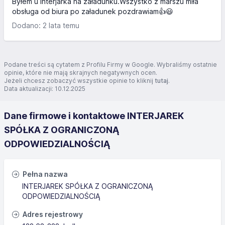
Byłem u Interjarka na załadunku.Wszystko z marszu miła
obsługa od biura po załadunek pozdrawiam👍😃
Dodano: 2 lata temu
Podane treści są cytatem z Profilu Firmy w Google. Wybraliśmy ostatnie
opinie, które nie mają skrajnych negatywnych ocen.
Jeżeli chcesz zobaczyć wszystkie opinie to kliknij
tutaj
.
Data aktualizacji: 10.12.2025
Dane firmowe i kontaktowe INTERJAREK
SPÓŁKA Z OGRANICZONĄ
ODPOWIEDZIALNOŚCIĄ
Pełna nazwa
INTERJAREK SPÓŁKA Z OGRANICZONĄ
ODPOWIEDZIALNOŚCIĄ
Adres rejestrowy