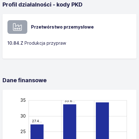
Profil działalności - kody PKD
Przetwórstwo przemysłowe
10.84.Z
Produkcja przypraw
Dane finansowe
34.4…
-10
40
-5
35
33.8…
30
27.4…
25