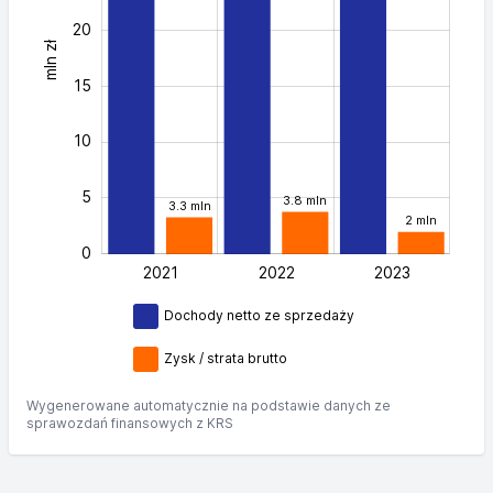
20
mln zł
20
15
10
5
3.8 mln
3.3 mln
2 mln
0
2021
2022
L
2023
Dochody netto ze sprzedaży
Zysk / strata brutto
Wygenerowane automatycznie na podstawie danych ze
sprawozdań finansowych z KRS