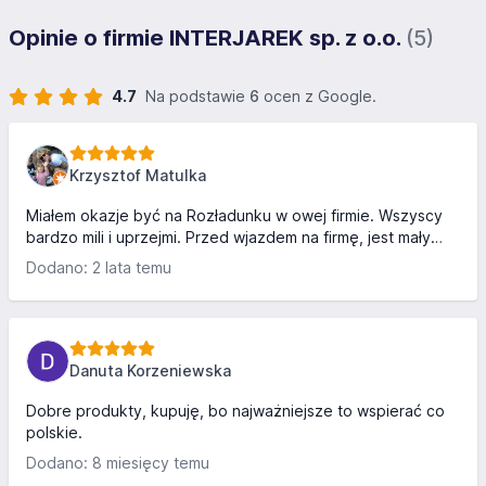
Opinie o firmie INTERJAREK sp. z o.o.
(5)
4.7
Na podstawie
6
ocen z Google.
Krzysztof Matulka
Miałem okazje być na Rozładunku w owej firmie. Wszyscy
bardzo mili i uprzejmi. Przed wjazdem na firmę, jest mały
parking na którym można się zatrzymać, a przy okazji jest
Dodano: 2 lata temu
świetny także świetny kurczak z rożna. Polecam :)
Danuta Korzeniewska
Dobre produkty, kupuję, bo najważniejsze to wspierać co
polskie.
Dodano: 8 miesięcy temu