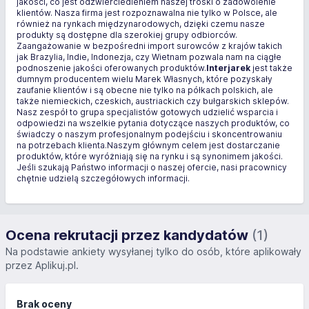
jakości, co jest odzwierciedleniem naszej troski o zadowolenie
klientów. Nasza firma jest rozpoznawalna nie tylko w Polsce, ale
również na rynkach międzynarodowych, dzięki czemu nasze
produkty są dostępne dla szerokiej grupy odbiorców.
Zaangażowanie w bezpośredni import surowców z krajów takich
jak Brazylia, Indie, Indonezja, czy Wietnam pozwala nam na ciągłe
podnoszenie jakości oferowanych produktów.
Interjarek
jest także
dumnym producentem wielu Marek Własnych, które pozyskały
zaufanie klientów i są obecne nie tylko na półkach polskich, ale
także niemieckich, czeskich, austriackich czy bułgarskich sklepów.
Nasz zespół to grupa specjalistów gotowych udzielić wsparcia i
odpowiedzi na wszelkie pytania dotyczące naszych produktów, co
świadczy o naszym profesjonalnym podejściu i skoncentrowaniu
na potrzebach klienta.Naszym głównym celem jest dostarczanie
produktów, które wyróżniają się na rynku i są synonimem jakości.
Jeśli szukają Państwo informacji o naszej ofercie, nasi pracownicy
chętnie udzielą szczegółowych informacji.
Ocena rekrutacji przez kandydatów
(1)
Na podstawie ankiety wysyłanej tylko do osób, które aplikowały
przez Aplikuj.pl.
Brak oceny