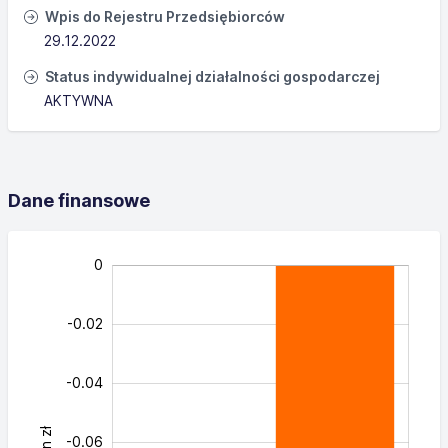
Wpis do Rejestru Przedsiębiorców
29.12.2022
Status indywidualnej działalności gospodarczej
AKTYWNA
Dane finansowe
0 mln
-0.09
-0.07
-0.05
-0.14
-0.16
-0.13
-0.11
0.02
0
-0.02
-0.04
mln zł
-0.09
-0.06