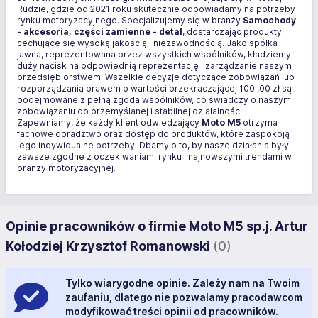
Rudzie, gdzie od 2021 roku skutecznie odpowiadamy na potrzeby
rynku motoryzacyjnego. Specjalizujemy się w branży
Samochody
- akcesoria, części zamienne - detal
, dostarczając produkty
cechujące się wysoką jakością i niezawodnością. Jako spółka
jawna, reprezentowana przez wszystkich wspólników, kładziemy
duży nacisk na odpowiednią reprezentację i zarządzanie naszym
przedsiębiorstwem. Wszelkie decyzje dotyczące zobowiązań lub
rozporządzania prawem o wartości przekraczającej 100.,00 zł są
podejmowane z pełną zgoda wspólników, co świadczy o naszym
zobowiązaniu do przemyślanej i stabilnej działalności.
Zapewniamy, że każdy klient odwiedzający
Moto M5
otrzyma
fachowe doradztwo oraz dostęp do produktów, które zaspokoją
jego indywidualne potrzeby. Dbamy o to, by nasze działania były
zawsze zgodne z oczekiwaniami rynku i najnowszymi trendami w
branży motoryzacyjnej.
Opinie pracowników o firmie Moto M5 sp.j. Artur
Kołodziej Krzysztof Romanowski
(0)
Tylko wiarygodne opinie. Zależy nam na Twoim
zaufaniu, dlatego nie pozwalamy pracodawcom
modyfikować treści opinii od pracowników.