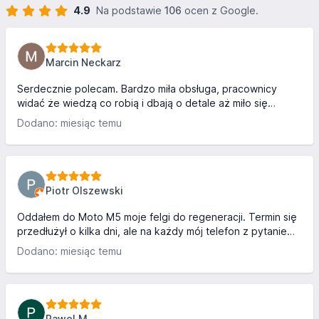
4.9
Na podstawie
106
ocen z Google.
Marcin Neckarz
Serdecznie polecam. Bardzo miła obsługa, pracownicy
widać że wiedzą co robią i dbają o detale aż miło się
człowiek czuje gdy jest fachowo obsłużony i wiem że będę
Dodano: miesiąc temu
tam wracał. Dodam że na poczekalni dla klienta gdzie
zostałem zaproszony czekała mnie miła niespodzianka
można napić się gorącej kawy lub usiąść spokojnie i w
między czas odpocząć i się ogrzać. Polecam przybywajcie
hej 😎 👍.
Piotr Olszewski
Oddałem do Moto M5 moje felgi do regeneracji. Termin się
przedłużył o kilka dni, ale na każdy mój telefon z pytaniem
co z felgami, dostałem wyczerpującą odpowiedź co się z
Dodano: miesiąc temu
nimi dzieje. Końcowy efekt przeszedł moje najśmielsze
oczekiwania, felgi są sztos. Super efekt, czarny środek i
czarne odważniki których w ogóle nie widać. Jestem mega
zadowolony i jeżeli będę następnym razem potrzebował
regeneracji felg to idę jak w dym do Moto M5. Polecam z
Pawel M