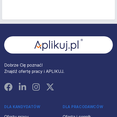
Stopka
Dobrze Cię poznać!
Znajdź ofertę pracy i APLIKUJ.
Facebook
Linked In
Instagram
Instagram
DLA KANDYDATÓW
DLA PRACODAWCÓW
Oferty pracy
Oferta i cennik