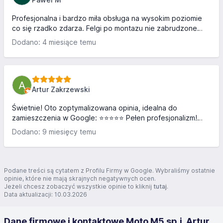
czystym sumieniem !!!
Profesjonalna i bardzo miła obsługa na wysokim poziomie
co się rzadko zdarza. Felgi po montazu nie zabrudzone
smarem, zdjęcia mówią same za siebie
Dodano: 4 miesiące temu
Artur Zakrzewski
Świetnie! Oto zoptymalizowana opinia, idealna do
zamieszczenia w Google: ⭐⭐⭐⭐⭐ Pełen profesjonalizm!
Byłem dziś w MOTO M5 po dwie opony z montażem i
Dodano: 9 miesięcy temu
jestem bardzo zadowolony. Montaż wykonany szybko i
dokładnie, wszystko bez żadnych problemów. Ceny
bardzo przystępne, a obsługa — na najwyższym poziomie.
Fachowo, uprzejmie i z podejściem do klienta.
Podane treści są cytatem z Profilu Firmy w Google. Wybraliśmy ostatnie
Zdecydowanie polecam ten serwis każdemu, kto szuka
opinie, które nie mają skrajnych negatywnych ocen.
Jeżeli chcesz zobaczyć wszystkie opinie to kliknij
tutaj
.
uczciwego i rzetelnego miejsca. Na pewno wrócę!
Data aktualizacji: 10.03.2026
Dane firmowe i kontaktowe Moto M5 sp.j. Artur