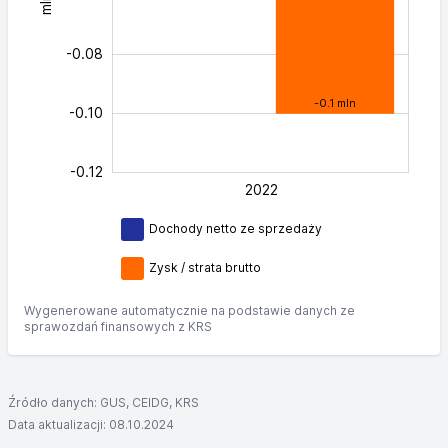
-0.08
-0.1 mln
-0.10
-0.12
2022
L
Dochody netto ze sprzedaży
Zysk / strata brutto
Wygenerowane automatycznie na podstawie danych ze
sprawozdań finansowych z KRS
Źródło danych: GUS, CEIDG, KRS
Data aktualizacji: 08.10.2024