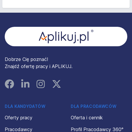
Stopka
Dobrze Cię poznać!
Znajdź ofertę pracy i APLIKUJ.
Facebook
Linked In
Instagram
Instagram
DLA KANDYDATÓW
DLA PRACODAWCÓW
Oferty pracy
Oferta i cennik
Pracodawcy
Profil Pracodawcy 360°