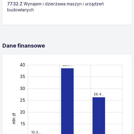
77.32.Z
Wynajem i dzierżawa maszyn i urządzeń
budowlanych
Dane finansowe
-15
-10
45
40
38.7…
35
30
26.4…
25
20
mln zł
40
15
10.3…