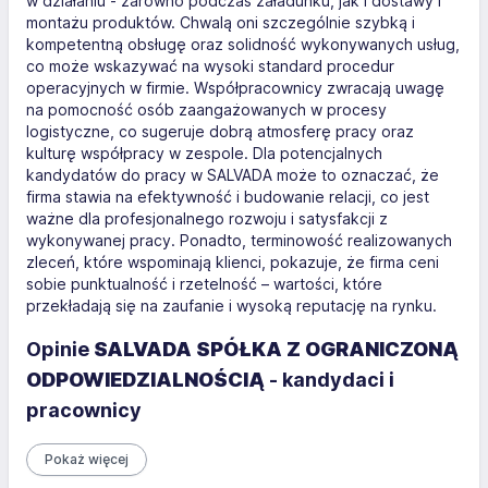
w działaniu - zarówno podczas załadunku, jak i dostawy i
montażu produktów. Chwalą oni szczególnie szybką i
kompetentną obsługę oraz solidność wykonywanych usług,
co może wskazywać na wysoki standard procedur
operacyjnych w firmie. Współpracownicy zwracają uwagę
na pomocność osób zaangażowanych w procesy
logistyczne, co sugeruje dobrą atmosferę pracy oraz
kulturę współpracy w zespole. Dla potencjalnych
kandydatów do pracy w SALVADA może to oznaczać, że
firma stawia na efektywność i budowanie relacji, co jest
ważne dla profesjonalnego rozwoju i satysfakcji z
wykonywanej pracy. Ponadto, terminowość realizowanych
zleceń, które wspominają klienci, pokazuje, że firma ceni
sobie punktualność i rzetelność – wartości, które
przekładają się na zaufanie i wysoką reputację na rynku.
Opinie
SALVADA SPÓŁKA Z OGRANICZONĄ
ODPOWIEDZIALNOŚCIĄ
- kandydaci i
pracownicy
Pokaż więcej