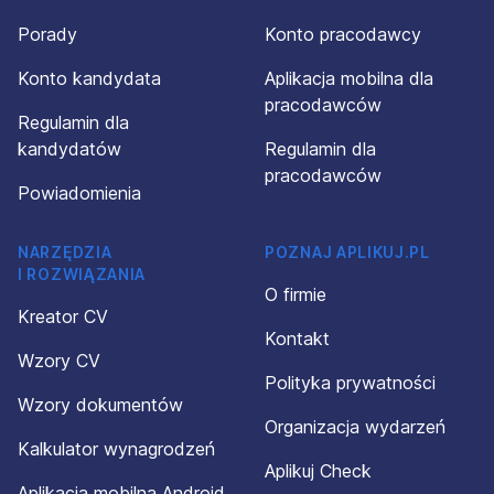
Porady
Konto pracodawcy
Konto kandydata
Aplikacja mobilna dla
pracodawców
Regulamin dla
kandydatów
Regulamin dla
pracodawców
Powiadomienia
NARZĘDZIA
POZNAJ APLIKUJ.PL
I ROZWIĄZANIA
O firmie
Kreator CV
Kontakt
Wzory CV
Polityka prywatności
Wzory dokumentów
Organizacja wydarzeń
Kalkulator wynagrodzeń
Aplikuj Check
Aplikacja mobilna Android