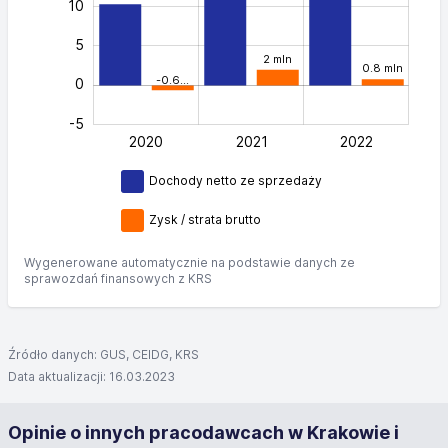
10
5
2 mln
0.8 mln
-0.6…
0
-5
2020
2021
L
2022
Dochody netto ze sprzedaży
Zysk / strata brutto
Wygenerowane automatycznie na podstawie danych ze
sprawozdań finansowych z KRS
Źródło danych: GUS, CEIDG, KRS
Data aktualizacji: 16.03.2023
Opinie o innych pracodawcach w Krakowie i