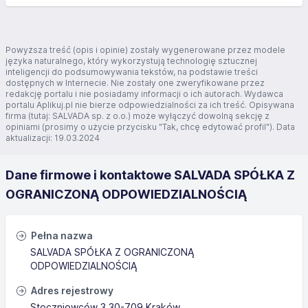
Powyższa treść (opis i opinie) zostały wygenerowane przez modele
języka naturalnego, który wykorzystują technologię sztucznej
inteligencji do podsumowywania tekstów, na podstawie treści
dostępnych w Internecie. Nie zostały one zweryfikowane przez
redakcję portalu i nie posiadamy informacji o ich autorach. Wydawca
portalu Aplikuj.pl nie bierze odpowiedzialności za ich treść. Opisywana
firma (tutaj: SALVADA sp. z o.o.) może wyłączyć dowolną sekcję z
opiniami (prosimy o użycie przycisku "Tak, chcę edytować profil"). Data
aktualizacji: 19.03.2024
Dane firmowe i kontaktowe SALVADA SPÓŁKA Z
OGRANICZONĄ ODPOWIEDZIALNOŚCIĄ
Pełna nazwa
SALVADA SPÓŁKA Z OGRANICZONĄ
ODPOWIEDZIALNOŚCIĄ
Adres rejestrowy
Stoczniowców 3 30-709 Kraków