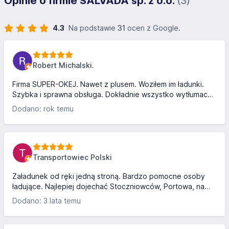
Opinie o firmie SALVADA sp. z o.o.
(3)
4.3
Na podstawie
31
ocen z Google.
Robert Michalski.
Firma SUPER-OKEJ. Nawet z plusem. Woziłem im ładunki.
Szybka i sprawna obsługa. Dokładnie wszystko wytłumaczą
jeżeli o coś zapytałem. Wiele firm i magazynów powinno
Dodano: rok temu
brać przykład. Pozdrawiam serdecznie.
Transportowiec Polski
Załadunek od ręki jedną stroną. Bardzo pomocne osoby
ładujące. Najlepiej dojechać Stoczniowców, Portowa, na
literce T w prawo i pod wiaduktem, za wiaduktem w prawo
Dodano: 3 lata temu
przez bramę i lekko w lewo i mamy firmę.