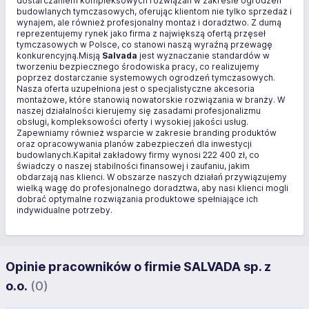
dostarczaniem kompleksowych rozwiązań w zakresie ogrodzeń
budowlanych tymczasowych, oferując klientom nie tylko sprzedaż i
wynajem, ale również profesjonalny montaż i doradztwo. Z dumą
reprezentujemy rynek jako firma z największą ofertą przęseł
tymczasowych w Polsce, co stanowi naszą wyraźną przewagę
konkurencyjną.Misją
Salvada
jest wyznaczanie standardów w
tworzeniu bezpiecznego środowiska pracy, co realizujemy
poprzez dostarczanie systemowych ogrodzeń tymczasowych.
Nasza oferta uzupełniona jest o specjalistyczne akcesoria
montażowe, które stanowią nowatorskie rozwiązania w branży. W
naszej działalności kierujemy się zasadami profesjonalizmu
obsługi, kompleksowości oferty i wysokiej jakości usług.
Zapewniamy również wsparcie w zakresie branding produktów
oraz opracowywania planów zabezpieczeń dla inwestycji
budowlanych.Kapitał zakładowy firmy wynosi 222 400 zł, co
świadczy o naszej stabilności finansowej i zaufaniu, jakim
obdarzają nas klienci. W obszarze naszych działań przywiązujemy
wielką wagę do profesjonalnego doradztwa, aby nasi klienci mogli
dobrać optymalne rozwiązania produktowe spełniające ich
indywidualne potrzeby.
Opinie pracowników o firmie SALVADA sp. z
o.o.
(0)