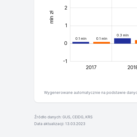
2
mln zł
-0.5
1
0.3 mln
0.1 mln
0.1 mln
0
-1
2017
201
Wygenerowane automatycznie na podstawie danyc
Źródło danych: GUS, CEIDG, KRS
Data aktualizacji: 13.03.2023