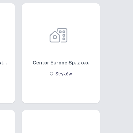
t...
Centor Europe Sp. z o.o.
Stryków