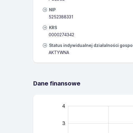
NIP
5252388331
KRS
0000274342
Status indywidualnej działalności gosp
AKTYWNA
Dane finansowe
-0.5
-1.5
0.5
-3
-2
5
4
3