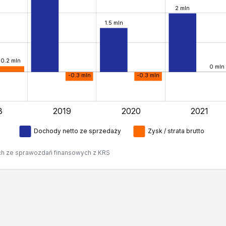
2 mln
1.5 mln
0.2 mln
0 mln
-0.3 mln
-0.3 mln
8
2019
2020
2021
L
Dochody netto ze sprzedaży
Zysk / strata brutto
h ze sprawozdań finansowych z KRS