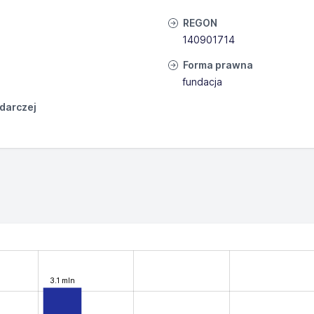
REGON
140901714
Forma prawna
fundacja
odarczej
3.1 mln