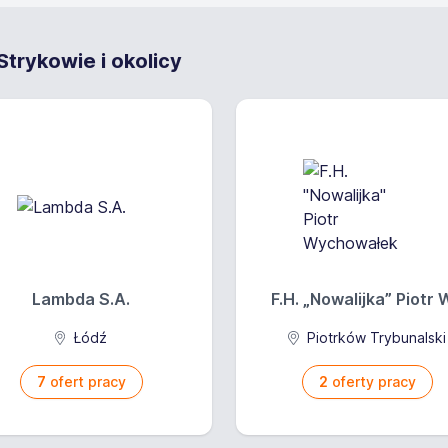
trykowie i okolicy
Lambda S.A.
F.H. „Nowalijka” Piotr W
Łódź
Piotrków Trybunalski
7
ofert pracy
2
oferty pracy