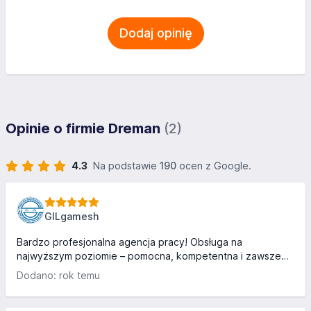
Dodaj opinię
Opinie o firmie Dreman
(2)
4.3
Na podstawie
190
ocen z Google.
GILgamesh
Bardzo profesjonalna agencja pracy! Obsługa na
najwyższym poziomie – pomocna, kompetentna i zawsze
chętna do udzielenia odpowiedzi na pytania. Proces
Dodano: rok temu
rekrutacji przebiegał sprawnie i bez problemów. Dziękuję
za wsparcie w znalezieniu odpowiedniej pracy. Gorąco