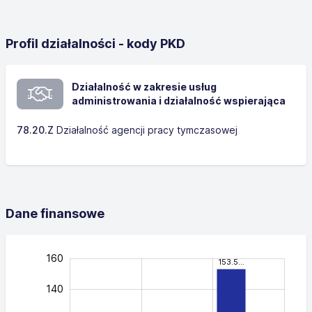
Profil działalności - kody PKD
Działalność w zakresie usług
administrowania i działalność wspierająca
78.20.Z
Działalność agencji pracy tymczasowej
Dane finansowe
180
-40
-20
160
153.5…
140