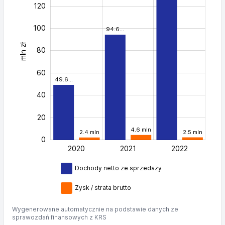
120
100
94.6…
mln zł
100
80
60
49.6…
40
20
4.6 mln
2.5 mln
2.4 mln
0
2020
2021
L
2022
Dochody netto ze sprzedaży
Zysk / strata brutto
Wygenerowane automatycznie na podstawie danych ze
sprawozdań finansowych z KRS