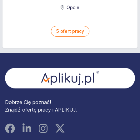
Opole
5
ofert pracy
Stopka
Dobrze Cię poznać!
Znajdź ofertę pracy i APLIKUJ.
Facebook
Linked In
Instagram
Instagram