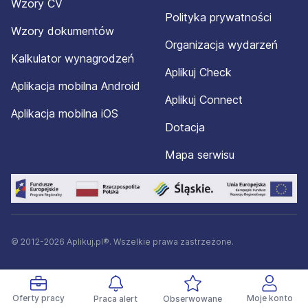
Wzory CV
Polityka prywatności
Wzory dokumentów
Organizacja wydarzeń
Kalkulator wynagrodzeń
Aplikuj Check
Aplikacja mobilna Android
Aplikuj Connect
Aplikacja mobilna iOS
Dotacja
Mapa serwisu
© 2012-2026 Aplikuj.pl®. Wszelkie prawa zastrzeżone.
Oferty pracy
Moje konto
Praca alert
Obserwowane