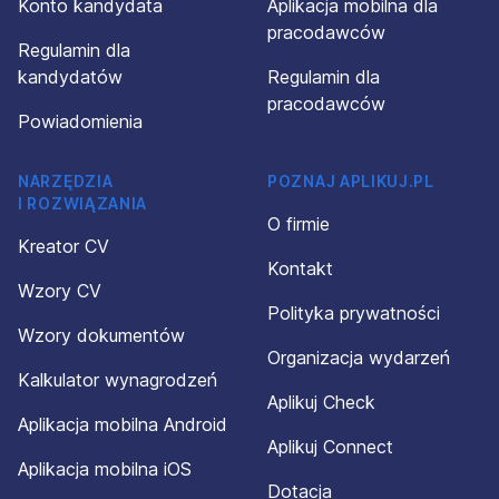
Konto kandydata
Aplikacja mobilna dla
pracodawców
Regulamin dla
kandydatów
Regulamin dla
pracodawców
Powiadomienia
NARZĘDZIA
POZNAJ APLIKUJ.PL
I ROZWIĄZANIA
O firmie
Kreator CV
Kontakt
Wzory CV
Polityka prywatności
Wzory dokumentów
Organizacja wydarzeń
Kalkulator wynagrodzeń
Aplikuj Check
Aplikacja mobilna Android
Aplikuj Connect
Aplikacja mobilna iOS
Dotacja