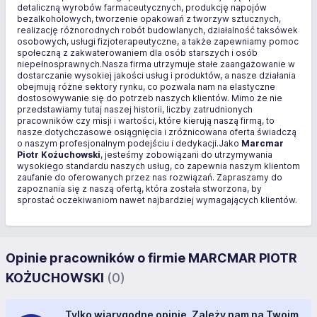
detaliczną wyrobów farmaceutycznych, produkcję napojów
bezalkoholowych, tworzenie opakowań z tworzyw sztucznych,
realizację różnorodnych robót budowlanych, działalność taksówek
osobowych, usługi fizjoterapeutyczne, a także zapewniamy pomoc
społeczną z zakwaterowaniem dla osób starszych i osób
niepełnosprawnych.Nasza firma utrzymuje stałe zaangażowanie w
dostarczanie wysokiej jakości usług i produktów, a nasze działania
obejmują różne sektory rynku, co pozwala nam na elastyczne
dostosowywanie się do potrzeb naszych klientów. Mimo że nie
przedstawiamy tutaj naszej historii, liczby zatrudnionych
pracowników czy misji i wartości, które kierują naszą firmą, to
nasze dotychczasowe osiągnięcia i zróżnicowana oferta świadczą
o naszym profesjonalnym podejściu i dedykacji.Jako
Marcmar
Piotr Kożuchowski
, jesteśmy zobowiązani do utrzymywania
wysokiego standardu naszych usług, co zapewnia naszym klientom
zaufanie do oferowanych przez nas rozwiązań. Zapraszamy do
zapoznania się z naszą ofertą, która została stworzona, by
sprostać oczekiwaniom nawet najbardziej wymagających klientów.
Opinie pracowników o firmie MARCMAR PIOTR
KOŻUCHOWSKI
(0)
Tylko wiarygodne opinie. Zależy nam na Twoim